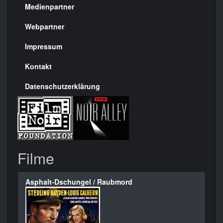
Medienpartner
Menülinks
rechte
Webpartner
Seite
Impressum
Kontakt
Datenschutzerklärung
Filme
Asphalt-Dschungel / Raubmord