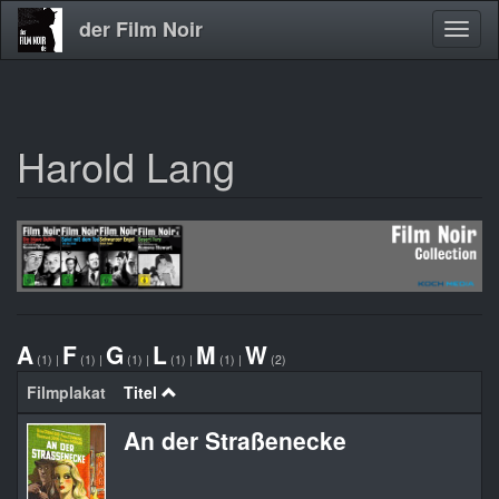
der Film Noir
Navig
aktivi
Harold Lang
Direkt
zum
Inhalt
A
F
G
L
M
W
(1)
|
(1)
|
(1)
|
(1)
|
(1)
|
(2)
Filmplakat
Titel
An der Straßenecke