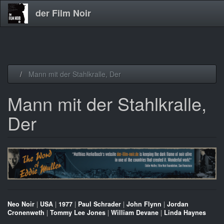
der Film Noir
Direkt
Mann mit der Stahlkralle, Der
zum
Inhalt
Mann mit der Stahlkralle,
Der
Neo Noir
|
USA
|
1977
|
Paul Schrader
|
John Flynn
|
Jordan
Cronenweth
|
Tommy Lee Jones
|
William Devane
|
Linda Haynes