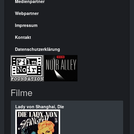
Medienpartner
Menülinks
rechte
Webpartner
Seite
Impressum
Kontakt
Datenschutzerklärung
Filme
Lady von Shanghai, Die