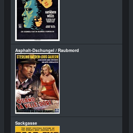
Asphalt-Dschungel / Raubmord
Sackgasse