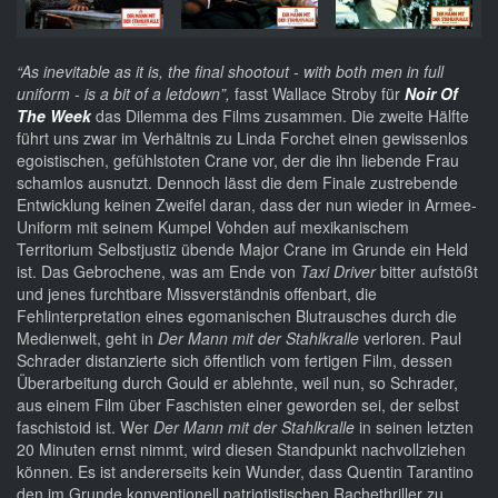
“As inevitable as it is, the final shootout - with both men in full
uniform - is a bit of a letdown”,
fasst Wallace Stroby für
Noir Of
The Week
das Dilemma des Films zusammen. Die zweite Hälfte
führt uns zwar im Verhältnis zu Linda Forchet einen gewissenlos
egoistischen, gefühlstoten Crane vor, der die ihn liebende Frau
schamlos ausnutzt. Dennoch lässt die dem Finale zustrebende
Entwicklung keinen Zweifel daran, dass der nun wieder in Armee-
Uniform mit seinem Kumpel Vohden auf mexikanischem
Territorium Selbstjustiz übende Major Crane im Grunde ein Held
ist. Das Gebrochene, was am Ende von
Taxi Driver
bitter aufstößt
und jenes furchtbare Missverständnis offenbart, die
Fehlinterpretation eines egomanischen Blutrausches durch die
Medienwelt, geht in
Der Mann mit der Stahlkralle
verloren. Paul
Schrader distanzierte sich öffentlich vom fertigen Film, dessen
Überarbeitung durch Gould er ablehnte, weil nun, so Schrader,
aus einem Film über Faschisten einer geworden sei, der selbst
faschistoid ist. Wer
Der Mann mit der Stahlkralle
in seinen letzten
20 Minuten ernst nimmt, wird diesen Standpunkt nachvollziehen
können. Es ist andererseits kein Wunder, dass Quentin Tarantino
den im Grunde konventionell patriotistischen Rachethriller zu