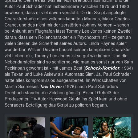
Sprache. Denn es ist, was ein Noir-Drehbuch ausmacht, und der
Autor Paul Schrader hat insbesondere zwischen 1975 und 1980
bewiesen, dass er viel davon versteht. Die im Skript angelegte
Charakterstudie eines vollends kaputten Mannes, Major Charles
Crane, und des nicht minder zerstörten Johnny Vohden – schon
bei Ankunft am Flughafen lässt Tommy Lee Jones keinen Zweifel
daran, dass sein Rollencharakter ein Psychopath ist! – zeigen an
vielen Stellen die Sicherheit seines Autors. Linda Haynes spielt
wunderbar, William Devane haucht seinem komplexen Charakter
viel Leben ein, Tommy Lee Jones ist so gut wie immer. Und die
Nebendarsteller sind so schillernd, wie man es sonst nur von Sam
Peckinpah gewohnt ist - mit James Best (
Schock-Korridor
, 1964)
als Texan und Luke Askew als Automatic Slim. Ja, Paul Schrader
hatte alles kompromisslos ausgearbeitet. Im Windschatten von
Martin Scorseses
T
axi Driver
(1976) nach Paul Schraders
Drehbuch standen die Zeichen günstig. Bis auf Geheiß der
Produzenten TV-Autor Heywood Gould ins Spiel kam und ohne
Schraders Beteiligung das Skript zu polieren begann.