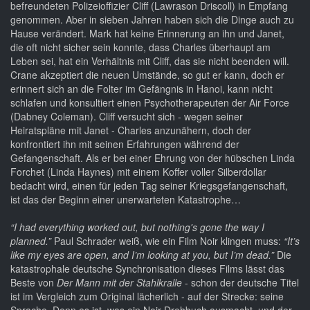
befreundeten Polizeioffizier Cliff (Lawrason Driscoll) in Empfang
genommen. Aber in sieben Jahren haben sich die Dinge auch zu
Hause verändert. Mark hat keine Erinnerung an ihn und Janet,
die oft nicht sicher sein konnte, dass Charles überhaupt am
Leben sei, hat ein Verhältnis mit Cliff, das sie nicht beenden will.
Crane akzeptiert die neuen Umstände, so gut er kann, doch er
erinnert sich an die Folter im Gefängnis in Hanoi, kann nicht
schlafen und konsultiert einen Psychotherapeuten der Air Force
(Dabney Coleman). Cliff versucht sich - wegen seiner
Heiratspläne mit Janet - Charles anzunähern, doch der
konfrontiert ihn mit seinen Erfahrungen während der
Gefangenschaft. Als er bei einer Ehrung von der hübschen Linda
Forchet (Linda Haynes) mit einem Koffer voller Silberdollar
bedacht wird, einen für jeden Tag seiner Kriegsgefangenschaft,
ist das der Beginn einer unerwarteten Katastrophe…
“I had everything worked out, but nothing's gone the way I
planned.”
Paul Schrader weiß, wie ein Film Noir klingen muss:
“It’s
like my eyes are open, and I’m looking at you, but I’m dead.”
Die
katastrophale deutsche Synchronisation dieses Films lässt das
Beste von
Der Mann mit der Stahlkralle
- schon der deutsche Titel
ist im Vergleich zum Original lächerlich - auf der Strecke: seine