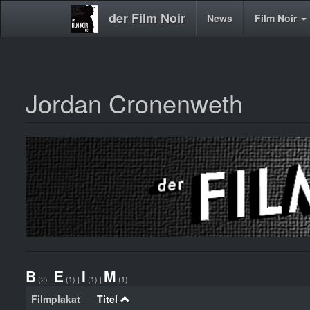
der Film Noir
Main
News
Film Noir
navigation
Jordan Cronenweth
Direkt
zum
Inhalt
B
E
I
M
(2)
|
(1)
|
(1)
|
(1)
Filmplakat
Titel