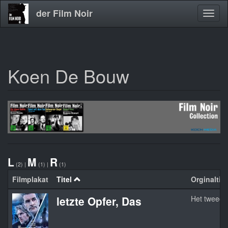
der Film Noir
Navig
aktivi
Koen De Bouw
Direkt
zum
Inhalt
L
M
R
(2)
|
(1)
|
(1)
Filmplakat
Titel
Orginaltite
letzte Opfer, Das
Het tweede