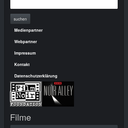
suchen
Medienpartner
Menülinks
rechte
Webpartner
Seite
Impressum
Kontakt
Datenschutzerklärung
Filme