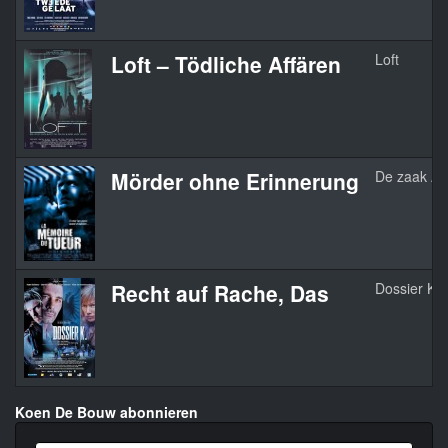
Loft – Tödliche Affären
Loft
Mörder ohne Erinnerung
De zaak Al
Recht auf Rache, Das
Dossier K.
Koen De Bouw abonnieren