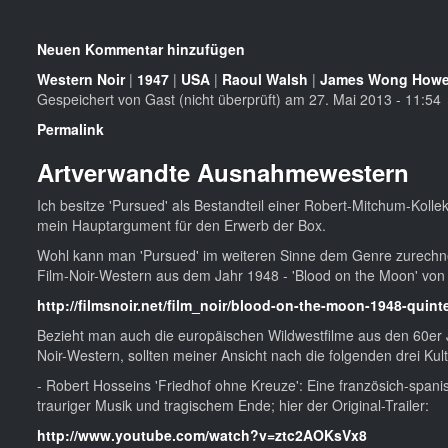
Neuen Kommentar hinzufügen
Western Noir
|
1947
|
USA
|
Raoul Walsh
|
James Wong How
Gespeichert von
Gast (nicht überprüft)
am 27. Mai 2013 - 11:54
Permalink
Artverwandte Ausnahmewestern
Ich besitze 'Pursued' als Bestandteil einer Robert-Mitchum-Kolle
mein Hauptargument für den Erwerb der Box.
Wohl kann man 'Pursued' im weiteren Sinne dem Genre zurechnen
Film-Noir-Western aus dem Jahr 1948 - 'Blood on the Moon' von R
http://filmsnoir.net/film_noir/blood-on-the-moon-1948-quin
Bezieht man auch die europäischen Wildwestfilme aus den 60er J
Noir-Western, sollten meiner Ansicht nach die folgenden drei Kult
- Robert Hosseins 'Friedhof ohne Kreuze': Eine französich-span
trauriger Musik und tragischem Ende; hier der Original-Trailer:
http://www.youtube.com/watch?v=ztc2AOKsVx8