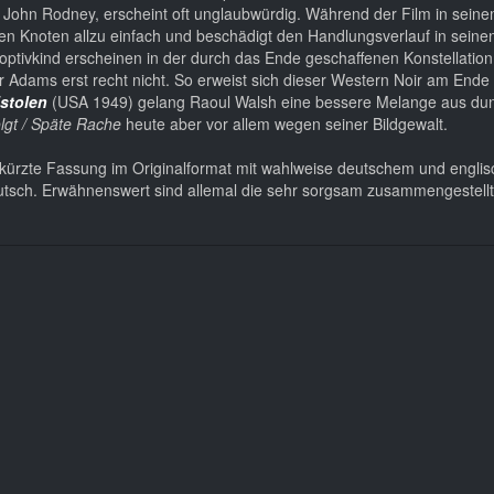
 John Rodney, erscheint oft unglaubwürdig. Während der Film in seine
en Knoten allzu einfach und beschädigt den Handlungsverlauf in seine
optivkind erscheinen in der durch das Ende geschaffenen Konstellation
 Adams erst recht nicht. So erweist sich dieser Western Noir am Ende 
stolen
(USA 1949) gelang Raoul Walsh eine bessere Melange aus dun
olgt / Späte Rache
heute aber vor allem wegen seiner Bildgewalt.
kürzte Fassung im Originalformat mit wahlweise deutschem und engli
f Deutsch. Erwähnenswert sind allemal die sehr sorgsam zusammengestell