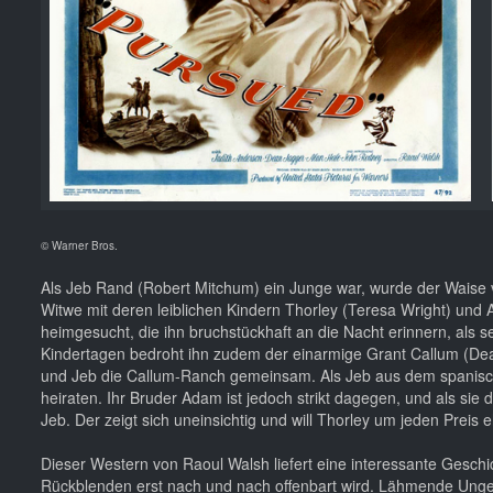
© Warner Bros.
Als Jeb Rand (Robert Mitchum) ein Junge war, wurde der Waise
Witwe mit deren leiblichen Kindern Thorley (Teresa Wright) und
heimgesucht, die ihn bruchstückhaft an die Nacht erinnern, als 
Kindertagen bedroht ihn zudem der einarmige Grant Callum (Dea
und Jeb die Callum-Ranch gemeinsam. Als Jeb aus dem spanisch-a
heiraten. Ihr Bruder Adam ist jedoch strikt dagegen, und als sie
Jeb. Der zeigt sich uneinsichtig und will Thorley um jeden Pr
Dieser Western von Raoul Walsh liefert eine interessante Geschic
Rückblenden erst nach und nach offenbart wird. Lähmende Ungewis