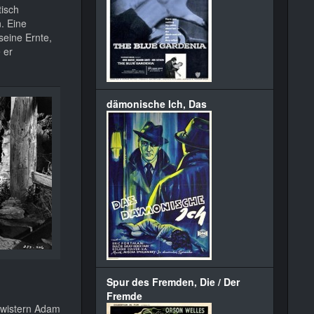
tisch
. Eine
seine Ernte,
 er
dämonische Ich, Das
Spur des Fremden, Die / Der
Fremde
hwistern Adam