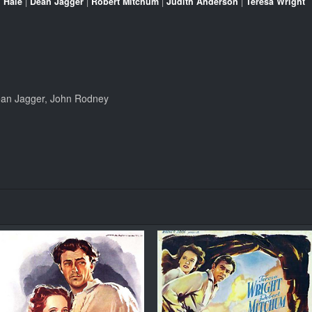
 Hale
|
Dean Jagger
|
Robert Mitchum
|
Judith Anderson
|
Teresa Wright
ean Jagger, John Rodney