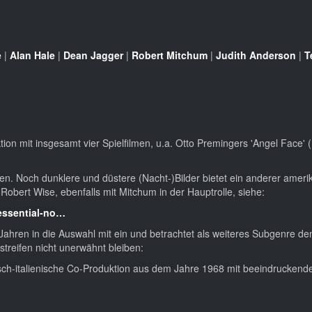
e
|
Alan Hale
|
Dean Jagger
|
Robert Mitchum
|
Judith Anderson
|
T
ktion mit insgesamt vier Spielfilmen, u.a. Otto Premingers 'Angel Face'
. Noch dunklere und düstere (Nacht-)Bilder bietet ein anderer ameri
obert Wise, ebenfalls mit Mitchum in der Hauptrolle, siehe:
tessential-no…
ahren in die Auswahl mit ein und betrachtet als weiteres Subgenre de
streifen nicht unerwähnt bleiben:
isch-italienische Co-Produktion aus dem Jahre 1968 mit beeindruckende