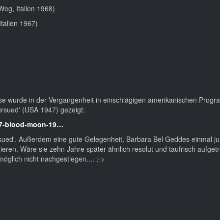
Weg, Italien 1968)
Italien 1967)
se wurde in der Vergangenheit in einschlägigen amerikanischen Prog
ursued' (USA 1947) gezeigt:
947-blood-moon-19…
Pursued'. Außerdem eine gute Gelegenheit, Barbara Bel Geddes einmal j
ieren. Wäre sie zehn Jahre später ähnlich resolut und taufrisch aufget
glich nicht nachgestiegen.... ;->