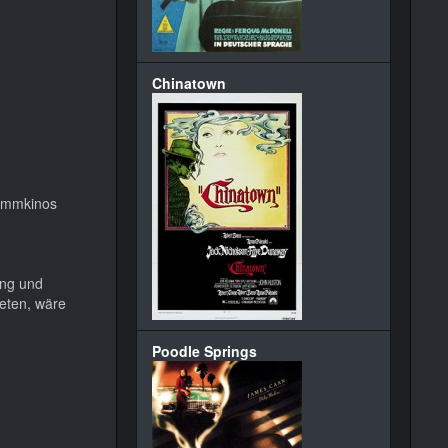
Chinatown
rammkinos
ung und
reten, wäre
Poodle Springs