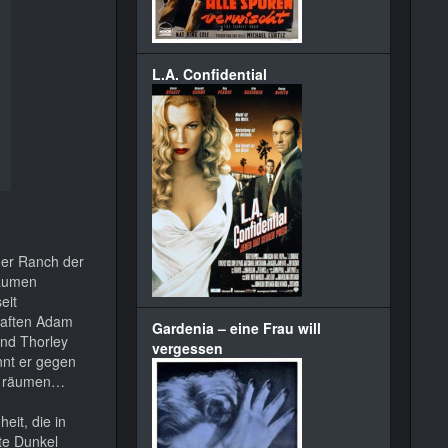
L.A. Confidential
der Ranch der
räumen
eit
haften Adam
Gardenia – eine Frau will
und Thorley
vergessen
nnt er gegen
zu räumen…
eit, die in
te Dunkel