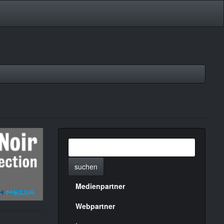
suchen
Medienpartner
Menülinks
rechte
Webpartner