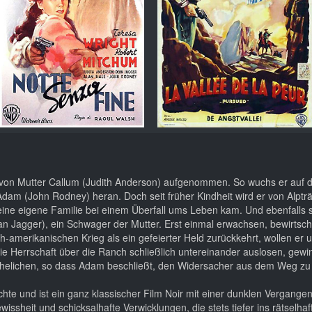
 von Mutter Callum (Judith Anderson) aufgenommen. So wuchs er auf 
 Adam (John Rodney) heran. Doch seit früher Kindheit wird er von Alpt
seine eigene Familie bei einem Überfall ums Leben kam. Und ebenfalls s
n Jagger), ein Schwager der Mutter. Erst einmal erwachsen, bewirtsc
merikanischen Krieg als ein gefeierter Held zurückkehrt, wollen er 
 die Herrschaft über die Ranch schließlich untereinander auslosen, gewi
eis ehelichen, so dass Adam beschließt, den Widersacher aus dem Weg 
hte und ist ein ganz klassischer Film Noir mit einer dunklen Vergangenh
sheit und schicksalhafte Verwicklungen, die stets tiefer ins rätselhaf