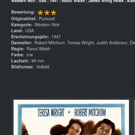
Western Noir
|
USA
|
1947
|
Raoul Walsh
|
James Wong Howe
|
Alan
***
Bewertung
Originaltitel
Pursued
Kategorie
Western Noir
Land
USA
Erscheinungsjahr
1947
Darsteller
Robert Mitchum, Teresa Wright, Judith Anderson, D
Regie
Raoul Walsh
Farbe
s/w
Laufzeit
96 min
Bildformat
Vollbild