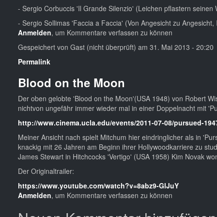
- Sergio Corbuccis 'Il Grande Silenzio' (Leichen pflastern seinen 
- Sergio Sollimas 'Faccia a Faccia' (Von Angesicht zu Angesicht, 
Anmelden
, um Kommentare verfassen zu können
Gespeichert von
Gast (nicht überprüft)
am 31. Mai 2013 - 20:20
Permalink
Blood on the Moon
Der oben gelobte 'Blood on the Moon'(USA 1948) von Robert Wi
nichtvon ungefähr immer wieder mal in einer Doppelnacht mit 'P
http://www.cinema.ucla.edu/events/2011-07-08/pursued-1
Meiner Ansicht nach spielt Mitchum hier eindringlicher als in '
knackig mit 26 Jahren am Beginn ihrer Hollywoodkarriere zu stud
James Stewart in Hitchcocks 'Vertigo' (USA 1958) Kim Novak womö
Der Originaltrailer:
https://www.youtube.com/watch?v=8abz9-GlJuY
Anmelden
, um Kommentare verfassen zu können