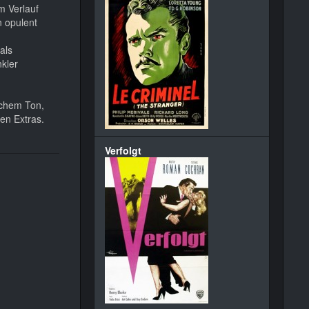
m Verlauf
n opulent
als
kler
schem Ton,
ten Extras.
Verfolgt