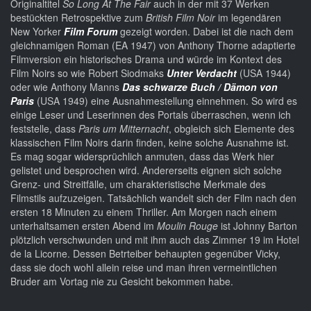
Originaltitel
So Long At The Fair
auch in der mit 37 Werken
bestückten Retrospektive zum
British Film Noir
im legendären
New Yorker
Film Forum
gezeigt worden. Dabei ist die nach dem
gleichnamigen Roman (EA 1947) von Anthony Thorne adaptierte
Filmversion ein historisches Drama und würde im Kontext des
Film Noirs so wie Robert Siodmaks
Unter Verdacht
(USA 1944)
oder wie Anthony Manns
Das schwarze Buch / Dämon von
Paris
(USA 1949) eine Ausnahmestellung einnehmen. So wird es
einige Leser und Leserinnen des Portals überraschen, wenn ich
feststelle, dass
Paris um Mitternacht
, obgleich sich Elemente des
klassischen Film Noirs darin finden, keine solche Ausnahme ist.
Es mag sogar widersprüchlich anmuten, dass das Werk hier
gelistet und besprochen wird. Andererseits eignen sich solche
Grenz- und Streitfälle, um charakteristische Merkmale des
Filmstils aufzuzeigen. Tatsächlich wandelt sich der Film nach den
ersten 18 Minuten zu einem Thriller. Am Morgen nach einem
unterhaltsamen ersten Abend im
Moulin Rouge
ist Johnny Barton
plötzlich verschwunden und mit ihm auch das Zimmer 19 im Hotel
de la Licorne. Dessen Betrteiber behaupten gegenüber Vicky,
dass sie doch wohl allein reise und man ihren vermeintlichen
Bruder am Vortag nie zu Gesicht bekommen habe.