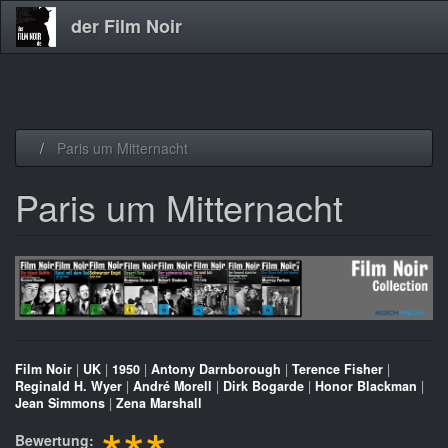
der Film Noir
Direkt
Paris um Mitternacht
zum
Inhalt
Paris um Mitternacht
Film Noir
|
UK
|
1950
|
Antony Darnborough
|
Terence Fisher
|
Reginald H. Wyer
|
André Morell
|
Dirk Bogarde
|
Honor Blackman
|
Jean Simmons
|
Zena Marshall
Bewertung