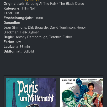
***
Originaltitel
So Long At The Fair / The Black Curse
Kategorie
Film Noir
Land
UK
Erscheinungsjahr
1950
Darsteller
Jean Simmons, Dirk Bogarde, David Tomlinson, Honor
Blackman, Felix Aylmer
Regie
Antony Darnborough, Terence Fisher
Farbe
s/w
Laufzeit
86 min
Bildformat
Vollbild