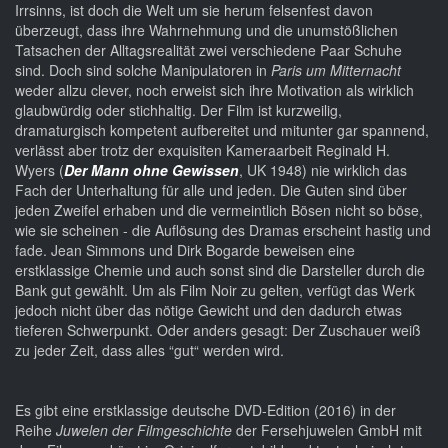
Irrsinns, ist doch die Welt um sie herum felsenfest davon
überzeugt, dass ihre Wahrnehmung und die unumstößlichen
Tatsachen der Alltagsrealität zwei verschiedene Paar Schuhe
sind. Doch sind solche Manipulatoren in
Paris um Mitternacht
weder allzu clever, noch erweist sich ihre Motivation als wirklich
glaubwürdig oder stichhaltig. Der Film ist kurzweilig,
dramaturgisch kompetent aufbereitet und mitunter gar spannend,
verlässt aber trotz der exquisiten Kameraarbeit Reginald H.
Wyers (
Der Mann ohne Gewissen
, UK 1948) nie wirklich das
Fach der Unterhaltung für alle und jeden. Die Guten sind über
jeden Zweifel erhaben und die vermeintlich Bösen nicht so böse,
wie sie scheinen - die Auflösung des Dramas erscheint hastig und
fade. Jean Simmons und Dirk Bogarde beweisen eine
erstklassige Chemie und auch sonst sind die Darsteller durch die
Bank gut gewählt. Um als Film Noir zu gelten, verfügt das Werk
jedoch nicht über das nötige Gewicht und den dadurch etwas
tieferen Schwerpunkt. Oder anders gesagt: Der Zuschauer weiß
zu jeder Zeit, dass alles “gut“ werden wird.
Es gibt eine erstklassige deutsche DVD-Edition (2016) in der
Reihe
Juwelen der Filmgeschichte
der Fersehjuwelen GmbH mit