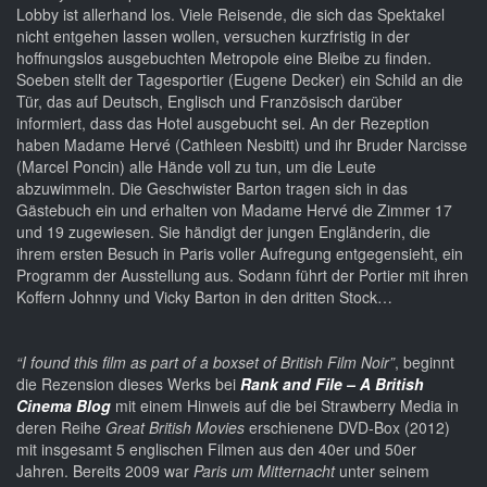
Lobby ist allerhand los. Viele Reisende, die sich das Spektakel
nicht entgehen lassen wollen, versuchen kurzfristig in der
hoffnungslos ausgebuchten Metropole eine Bleibe zu finden.
Soeben stellt der Tagesportier (Eugene Decker) ein Schild an die
Tür, das auf Deutsch, Englisch und Französisch darüber
informiert, dass das Hotel ausgebucht sei. An der Rezeption
haben Madame Hervé (Cathleen Nesbitt) und ihr Bruder Narcisse
(Marcel Poncin) alle Hände voll zu tun, um die Leute
abzuwimmeln. Die Geschwister Barton tragen sich in das
Gästebuch ein und erhalten von Madame Hervé die Zimmer 17
und 19 zugewiesen. Sie händigt der jungen Engländerin, die
ihrem ersten Besuch in Paris voller Aufregung entgegensieht, ein
Programm der Ausstellung aus. Sodann führt der Portier mit ihren
Koffern Johnny und Vicky Barton in den dritten Stock…
“I found this film as part of a boxset of British Film Noir”
, beginnt
die Rezension dieses Werks bei
Rank and File – A British
Cinema Blog
mit einem Hinweis auf die bei Strawberry Media in
deren Reihe
Great British Movies
erschienene DVD-Box (2012)
mit insgesamt 5 englischen Filmen aus den 40er und 50er
Jahren. Bereits 2009 war
Paris um Mitternacht
unter seinem