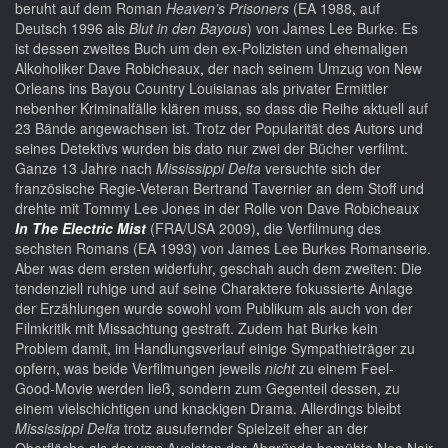
beruht auf dem Roman
Heaven’s Prisoners
(EA 1988, auf
Deutsch 1996 als
Blut in den Bayous
) von James Lee Burke. Es
ist dessen zweites Buch um den ex-Polizisten und ehemaligen
Alkoholiker Dave Robicheaux, der nach seinem Umzug von New
Orleans ins Bayou Country Louisianas als privater Ermittler
nebenher Kriminalfälle klären muss, so dass die Reihe aktuell auf
23 Bände angewachsen ist. Trotz der Popularität des Autors und
seines Detektivs wurden bis dato nur zwei der Bücher verfilmt.
Ganze 13 Jahre nach
Mississippi Delta
versuchte sich der
französische Regie-Veteran Bertrand Tavernier an dem Stoff und
drehte mit Tommy Lee Jones in der Rolle von Dave Robicheaux
In The Electric Mist
(FRA/USA 2009), die Verfilmung des
sechsten Romans (EA 1993) von James Lee Burkes Romanserie.
Aber was dem ersten widerfuhr, geschah auch dem zweiten: Die
tendenziell ruhige und auf seine Charaktere fokussierte Anlage
der Erzählungen wurde sowohl vom Publikum als auch von der
Filmkritik mit Missachtung gestraft. Zudem hat Burke kein
Problem damit, im Handlungsverlauf einige Sympathieträger zu
opfern, was beide Verfilmungen jeweils
nicht
zu einem Feel-
Good-Movie werden ließ, sondern zum Gegenteil dessen, zu
einem vielschichtigen und knackigen Drama. Allerdings bleibt
Mississippi Delta
trotz ausufernder Spielzeit eher an der