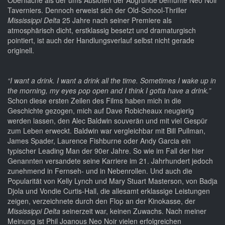
Oberfläche als der ums Ausloten der Abgründe bemühte Neo Noir
Taverniers. Dennoch erweist sich der Old-School-Thriller
Mississippi Delta
25 Jahre nach seiner Premiere als
atmosphärisch dicht, erstklassig besetzt und dramaturgisch
pointiert, ist auch der Handlungsverlauf selbst nicht gerade
originell.
“I want a drink. I want a drink all the time. Sometimes I wake up in
the morning, my eyes pop open and I think I gotta have a drink.”
Schon diese ersten Zeilen des Films haben mich in die
Geschichte gezogen, mich auf Dave Robicheaux neugierig
werden lassen, den Alec Baldwin souverän und mit viel Gespür
zum Leben erweckt. Baldwin war vergleichbar mit Bill Pullman,
James Spader, Laurence Fishburne oder Andy Garcia ein
typischer Leading Man der 90er Jahre. So wie im Fall der hier
Genannten versandete seine Karriere im 21. Jahrhundert jedoch
zunehmend in Fernseh- und in Nebenrollen. Und auch die
Popularität von Kelly Lynch und Mary Stuart Masterson, von Badja
Djola und Vondie Curtis-Hall, die allesamt erklassige Leistungen
zeigen, verzeichnete durch den Flop an der Kinokasse, der
Mississippi Delta
seinerzeit war, keinen Zuwachs. Nach meiner
Meinung ist Phil Joanous Neo Noir vielen erfolgreichen