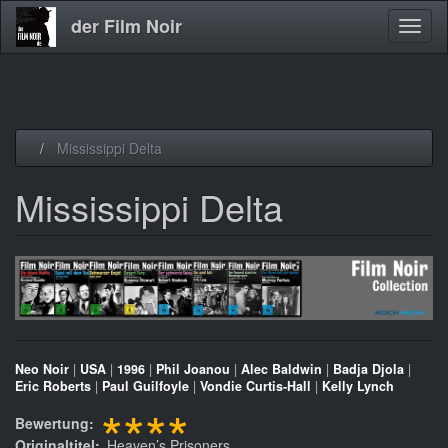
der Film Noir
Navig
aktivi
Direkt
Mississippi Delta
zum
Inhalt
Mississippi Delta
Neo Noir
|
USA
|
1996
|
Phil Joanou
|
Alec Baldwin
|
Badja Djola
|
Eric Roberts
|
Paul Guilfoyle
|
Vondie Curtis-Hall
|
Kelly Lynch
****
Bewertung
Originaltitel
Heaven’s Prisoners