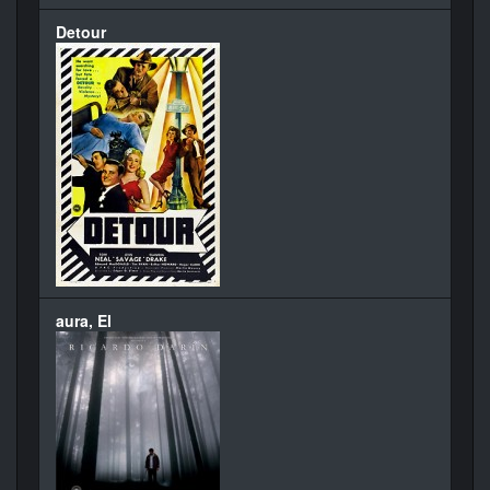
Detour
aura, El