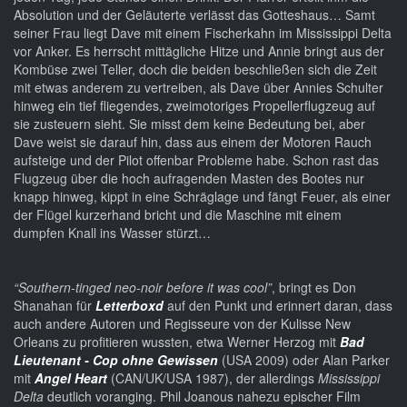
Absolution und der Geläuterte verlässt das Gotteshaus… Samt
seiner Frau liegt Dave mit einem Fischerkahn im Mississippi Delta
vor Anker. Es herrscht mittägliche Hitze und Annie bringt aus der
Kombüse zwei Teller, doch die beiden beschließen sich die Zeit
mit etwas anderem zu vertreiben, als Dave über Annies Schulter
hinweg ein tief fliegendes, zweimotoriges Propellerflugzeug auf
sie zusteuern sieht. Sie misst dem keine Bedeutung bei, aber
Dave weist sie darauf hin, dass aus einem der Motoren Rauch
aufsteige und der Pilot offenbar Probleme habe. Schon rast das
Flugzeug über die hoch aufragenden Masten des Bootes nur
knapp hinweg, kippt in eine Schräglage und fängt Feuer, als einer
der Flügel kurzerhand bricht und die Maschine mit einem
dumpfen Knall ins Wasser stürzt…
“Southern-tinged neo-noir before it was cool”
, bringt es Don
Shanahan für
Letterboxd
auf den Punkt und erinnert daran, dass
auch andere Autoren und Regisseure von der Kulisse New
Orleans zu profitieren wussten, etwa Werner Herzog mit
Bad
Lieutenant - Cop ohne Gewissen
(USA 2009) oder Alan Parker
mit
Angel Heart
(CAN/UK/USA 1987), der allerdings
Mississippi
Delta
deutlich voranging. Phil Joanous nahezu epischer Film