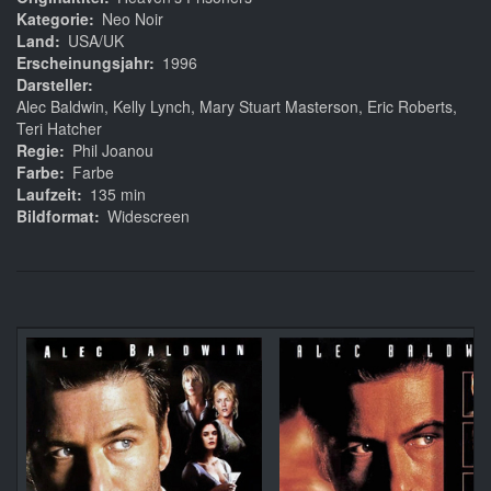
Kategorie
Neo Noir
Land
USA/UK
Erscheinungsjahr
1996
Darsteller
Alec Baldwin, Kelly Lynch, Mary Stuart Masterson, Eric Roberts,
Teri Hatcher
Regie
Phil Joanou
Farbe
Farbe
Laufzeit
135 min
Bildformat
Widescreen