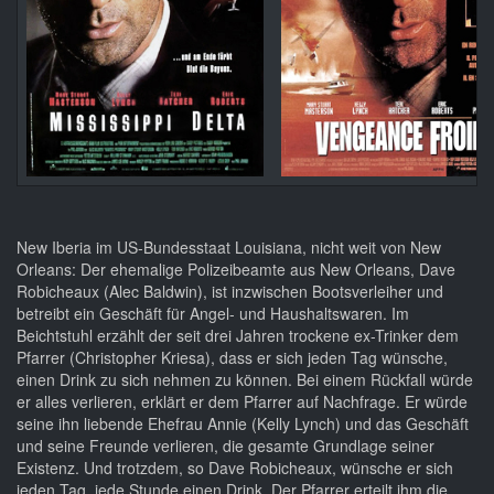
New Iberia im US-Bundesstaat Louisiana, nicht weit von New
Orleans: Der ehemalige Polizeibeamte aus New Orleans, Dave
Robicheaux (Alec Baldwin), ist inzwischen Bootsverleiher und
betreibt ein Geschäft für Angel- und Haushaltswaren. Im
Beichtstuhl erzählt der seit drei Jahren trockene ex-Trinker dem
Pfarrer (Christopher Kriesa), dass er sich jeden Tag wünsche,
einen Drink zu sich nehmen zu können. Bei einem Rückfall würde
er alles verlieren, erklärt er dem Pfarrer auf Nachfrage. Er würde
seine ihn liebende Ehefrau Annie (Kelly Lynch) und das Geschäft
und seine Freunde verlieren, die gesamte Grundlage seiner
Existenz. Und trotzdem, so Dave Robicheaux, wünsche er sich
jeden Tag, jede Stunde einen Drink. Der Pfarrer erteilt ihm die