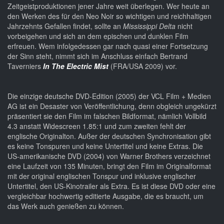
Zeitgeistproduktionen jener Jahre weit überlegen. Wer heute an
den Werken des für den Neo Noir so wichtigen und reichhaltigen
Jahrzehnts Gefallen findet, sollte an
Mississippi Delta
nicht
vorbeigehen und sich an dem epischen und dunklen Film
erfreuen. Wem infolgedessen gar nach quasi einer Fortsetzung
der Sinn steht, nimmt sich im Anschluss einfach Bertrand
Taverniers
In The Electric Mist
(FRA/USA 2009) vor.
Die einzige deutsche DVD-Edition (2005) der VCL Film + Medien
AG ist ein Desaster von Veröffentlichung, denn obgleich ungekürzt
präsentiert sie den Film im falschen Bildformat, nämlich Vollbild
4.3 anstatt Widescreen 1.85:1 und zum zweiten fehlt der
englische Originalton. Außer der deutschen Synchronisation gibt
es keine Tonspuren und keine Untertitel und keine Extras. Die
US-amerikanische DVD (2004) von Warner Brothers verzeichnet
eine Laufzeit von 135 Minuten, bringt den Film im Originalformat
mit der original englischen Tonspur und inklusive englischer
Untertitel, den US-Kinotrailer als Extra. Es ist diese DVD oder eine
vergleichbar hochwertig editierte Ausgabe, die es braucht, um
das Werk auch genießen zu können.