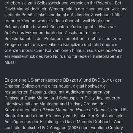
erheben sie zum Selbstzweck und verspielen ihr Potential. Bei
David Mamet deckt ein Wendepunkt in der Handlungsentwicklung
stets ein Persönlichkeitsmerkmal auf, das der Zuschauer hätte
erahnen können, was er jedoch übersah, weil Regie und
Schauspiel ihn bewusst täuschten. Zudem geht in
Haus der
Spiele
das Erkennen durch den Zuschauer mit der
Selbsterkenntnis der Protagonisten einher – mehr als nur zum
Zeugen macht uns der Film zu Komplizen und führt über die
Grenzen moralischer Konventionen hinaus.
Haus der Spiele
ist
ein Meisterstück des Neo Noirs und für jeden Filmliebhaber ein
Muss!
Es gibt eine US-amerikanische BD (2019) und DVD (2010) der
Criterion Collection mit einer neuen, digital hochwertig
restaurierten Fassung, dazu mit Audiokommentaren von
Regisseur David Mamet und Schauspieler Ricky Jay, neueren
Interviews mit Joe Mantegna and Lindsay Crouse, der
Kurzdokumentation
"David Mamet on House of Games"
, dem US-
Kinotrailer und einem Filmessay von Filmkritiker Kent Jones plus
Auszügen aus der Einleitung zu David Mamets Drehbuch. Aber
auch die deutsche DVD-Ausgabe (2006) der Twentieth Century