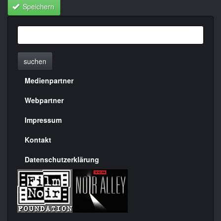
Speichern
suchen
Medienpartner
Menülinks
rechte
Webpartner
Seite
Impressum
Kontakt
Datenschutzerklärung