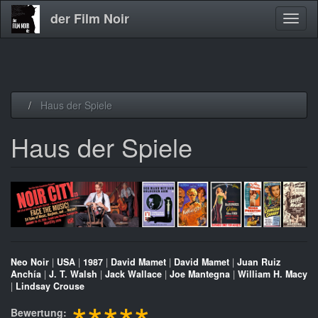
der Film Noir
Navig
aktivi
Direkt
Haus der Spiele
zum
Inhalt
Haus der Spiele
Neo Noir
|
USA
|
1987
|
David Mamet
|
David Mamet
|
Juan Ruiz
Anchía
|
J. T. Walsh
|
Jack Wallace
|
Joe Mantegna
|
William H. Macy
|
Lindsay Crouse
Bewertung