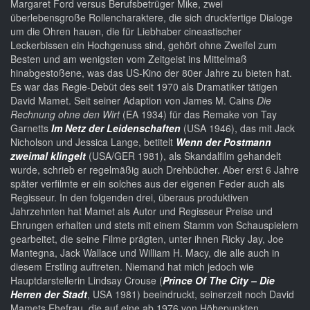
Margaret Ford versus Berufsbetrüger Mike, zwei
überlebensgroße Rollencharaktere, die sich druckfertige Dialoge
um die Ohren hauen, die für Liebhaber cineastischer
Leckerbissen ein Hochgenuss sind, gehört ohne Zweifel zum
Besten und am wenigsten vom Zeitgeist ins Mittelmaß
hinabgestoßene, was das US-Kino der 80er Jahre zu bieten hat.
Es war das Regie-Debüt des seit 1970 als Dramatiker tätigen
David Mamet. Seit seiner Adaption von James M. Cains
Die
Rechnung ohne den Wirt
(EA 1934) für das Remake von Tay
Garnetts
Im Netz der Leidenschaften
(USA 1946), das mit Jack
Nicholson und Jessica Lange, betitelt
Wenn der Postmann
zweimal klingelt
(USA/GER 1981), als Skandalfilm gehandelt
wurde, schrieb er regelmäßig auch Drehbücher. Aber erst 6 Jahre
später verfilmte er ein solches aus der eigenen Feder auch als
Regisseur. In den folgenden drei, überaus produktiven
Jahrzehnten hat Mamet als Autor und Regisseur Preise und
Ehrungen erhalten und stets mit einem Stamm von Schauspielern
gearbeitet, die seine Filme prägten, unter ihnen Ricky Jay, Joe
Mantegna, Jack Wallace und William H. Macy, die alle auch in
diesem Erstling auftreten. Niemand hat mich jedoch wie
Hauptdarstellerin Lindsay Crouse (
Prince Of The City – Die
Herren der Stadt
, USA 1981) beeindruckt, seinerzeit noch David
Mamets Ehefrau, die auf eine ab 1976 von Höhepunkten