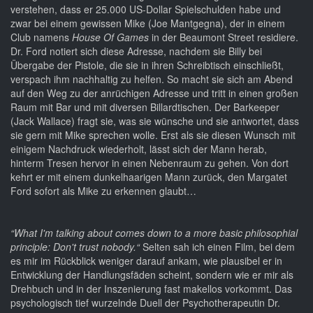
verstehen, dass er 25.000 US-Dollar Spielschulden habe und
zwar bei einem gewissen Mike (Joe Mantgegna), der in einem
Club namens
House Of Games
in der Beaumont Street residiere.
Dr. Ford notiert sich diese Adresse, nachdem sie Billy bei
Übergabe der Pistole, die sie in ihren Schreibtisch einschließt,
verspach ihm nachhaltig zu helfen. So macht sie sich am Abend
auf den Weg zu der anrüchigen Adresse und tritt in einen großen
Raum mit Bar und mit diversen Billardtischen. Der Barkeeper
(Jack Wallace) fragt sie, was sie wünsche und sie antwortet, dass
sie gern mit Mike sprechen wolle. Erst als sie diesen Wunsch mit
einigem Nachdruck wiederholt, lässt sich der Mann herab,
hinterm Tresen hervor in einen Nebenraum zu gehen. Von dort
kehrt er mit einem dunkelhaarigen Mann zurück, den Margatet
Ford sofort als Mike zu erkennen glaubt…
“What I'm talking about comes down to a more basic philosophial
principle: Don't trust nobody.“
Selten sah ich einen Film, bei dem
es mir im Rückblick weniger darauf ankam, wie plausibel er in
Entwicklung der Handlungsfäden scheint, sondern wie er mir als
Drehbuch und in der Inszenierung fast makellos vorkommt. Das
psychologisch tief wurzelnde Duell der Psychotherapeutin Dr.