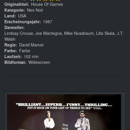
*****
Originaltitel
House Of Games
Kategorie
Neo Noir
Land
USA
Erscheinungsjahr
1987
Darsteller
Lindsay Crouse, Joe Mantegna, Mike Nussbaum, Lilia Skala, J.T.
Walsh
Regie
David Mamet
Farbe
Farbe
Laufzeit
102 min
Bildformat
Widescreen