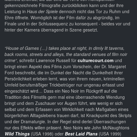
gekennzeichnete Filmografie zurückblicken kann und der ihre
Leistung in
Haus der Spiele
dennoch nicht das Tor zu Ruhm und
Ehre öffnete. Womöglich ist der Film dafür zu abgründig, im
Finale und in der Schlussequenz zu konsequent - beides vor und
hinter der Kamera überragend in Szene gesetzt.
“House of Games (…) takes place at night, in dimly lit taverns,
back rooms, streets and alleys, the standard venues of film noir
crime“
, schreibt Lawrence Russell für
culturecourt.com
und
bringt einen Aspekt des Films zum Vorschein, der Dr. Margaret
Ford beschreibt, die im Dunkel der Nacht die Dunkelheit ihrer
Persönlichkeit erleben lernt, was von ihrem neuen, kriminellen
Umfeld berufsmäßiger Trickbetrüger nur ungenau erfasst und
eingeschätzt wird… Dass ein Neo Noir im Rückgriff auf die
Tradition des Filmstils gern mal eine überraschende Wendung
bringt und dem Zuschauer vor Augen führt, wie wenig er sich
selbst und dem Erfassen von Wirklichkeit nach Maßgaben eines
bürgerlichen Alltagslebens trauen darf, ist Knackpunkt des Skripts
und der Dramaturgie. In der Regel sind derlei Überraschungen
nur des Effekts willen präsent. Neo Noirs wie John McNaughtons
Wild Things
(USA 1998) oder
Best Laid Plans
(USA 1999)