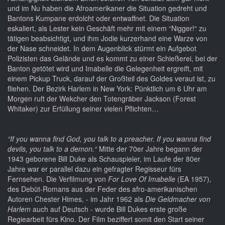
und im Nu haben die Afroamerikaner die Situation gedreht und
Bantons Kumpane erdolcht oder entwaffnet. Die Situation
eskaliert, als Lester kein Geschäft mehr mit einem “Nigger!“ zu
tätigen beabsichtigt, und ihm Jodie kurzerhand eine Warze von
der Nase schneidet. In dem Augenblick stürmt ein Aufgebot
Polizisten das Gelände und es kommt zu einer Schießerei, bei der
Banton getötet wird und Imabelle die Gelegenheit ergreift, mit
einem Pickup Truck, darauf der Großteil des Goldes veraut ist, zu
fliehen. Der Bezirk Harlem in New York: Pünktlich um 6 Uhr am
Morgen ruft der Wekcher den Totengräber Jackson (Forest
Whitaker) zur Erfüllung seiner vielen Pflichten…
“If you wanna find God, you talk to a preacher. If you wanna find
devils, you talk to a demon.“
Mitte der 70er Jahre begann der
1943 geborene Bill Duke als Schauspieler, im Laufe der 80er
Jahre war er parallel dazu ein gefragter Regisseur fürs
Fernsehen. Die Verfilmung von
For Love Of Imabelle
(EA 1957),
des Debüt-Romans aus der Feder des afro-amerikanischen
Autoren Chester Himes, - im Jahr 1962 als
Die Geldmacher von
Harlem
auch auf Deutsch - wurde Bill Dukes erste große
Regiearbeit fürs Kino. Der Film beziffert somit den Start seiner