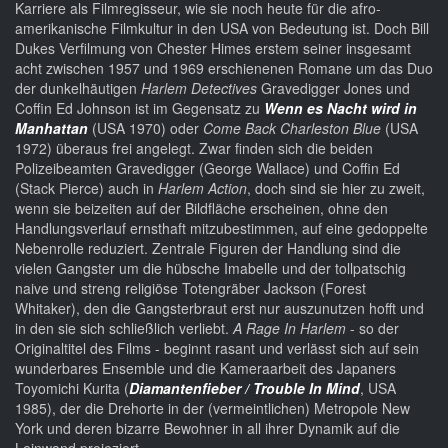
Karriere als Filmregisseur, wie sie noch heute für die afro-
amerikanische Filmkultur in den USA von Bedeutung ist. Doch Bill
Dukes Verfilmung von Chester Himes erstem seiner insgesamt
acht zwischen 1957 und 1969 erschienenen Romane um das Duo
der dunkelhäutigen
Harlem Detectives
Gravedigger Jones und
Coffin Ed Johnson ist im Gegensatz zu
Wenn es Nacht wird in
Manhattan
(USA 1970) oder
Come Back Charleston Blue
(USA
1972) überaus frei angelegt. Zwar finden sich die beiden
Polizeibeamten Gravedigger (George Wallace) und Coffin Ed
(Stack Pierce) auch in
Harlem Action
, doch sind sie hier zu zweit,
wenn sie beizeiten auf der Bildfläche erscheinen, ohne den
Handlungsverlauf ernsthaft mitzubestimmen, auf eine gedoppelte
Nebenrolle reduziert. Zentrale Figuren der Handlung sind die
vielen Gangster um die hübsche Imabelle und der tollpatschig
naive und streng religiöse Totengräber Jackson (Forest
Whitaker), den die Gangsterbraut erst nur auszunutzen hofft und
in den sie sich schließlich verliebt.
A Rage In Harlem
- so der
Originaltitel des Films - beginnt rasant und verlässt sich auf sein
wunderbares Ensemble und die Kameraarbeit des Japaners
Toyomichi Kurita (
Diamantenfieber / Trouble In Mind
, USA
1985), der die Drehorte in der (vermeintlichen) Metropole New
York und deren bizarre Bewohner in all ihrer Dynamik auf die