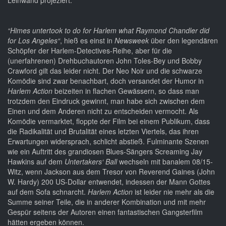
Leinwand projeziert.
“Himes untertook to do for Harlem what Raymond Chandler did
for Los Angeles“
, hieß es einst in
Newsweek
über den legendären
Schöpfer der Harlem-Detectives-Reihe, aber für die
(unerfahrenen) Drehbuchautoren John Toles-Bey und Bobby
Crawford gilt das leider nicht. Der Neo Noir und die schwarze
Komödie sind zwar benachbart, doch versandet der Humor in
Harlem Action
beizeiten in flachen Gewässern, so dass man
trotzdem den Eindruck gewinnt, man habe sich zwischen dem
Einen und dem Anderen nicht zu entscheiden vermocht. Als
Komödie vermarktet, floppte der Film bei einem Publikum, dass
die Radikalität und Brutalität eines letzten Viertels, das ihren
Erwartungen widersprach, schlicht abstieß. Fulminante Szenen
wie ein Auftritt des grandiosen Blues-Sängers Screaming Jay
Hawkins auf dem
Untertakers‘ Ball
wechseln mit banalem 08/15-
Witz, wenn Jackson aus dem Tresor von Reverend Gaines (John
W. Hardy) 200 US-Dollar entwendet, indessen der Mann Gottes
auf dem Sofa schnarcht.
Harlem Action
ist leider nie mehr als die
Summe seiner Teile, die in anderer Kombination und mit mehr
Gespür seitens der Autoren einen fantastischen Gangsterfilm
hätten ergeben können.