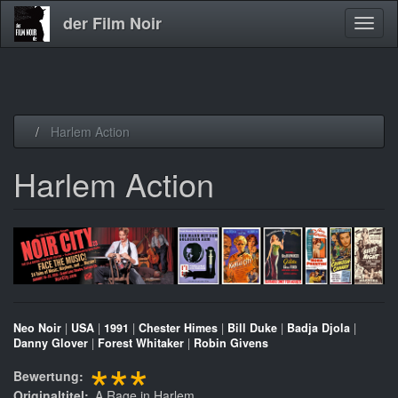
der Film Noir
Navig
aktivi
Direkt
Harlem Action
zum
Inhalt
Harlem Action
Neo Noir
|
USA
|
1991
|
Chester Himes
|
Bill Duke
|
Badja Djola
|
Danny Glover
|
Forest Whitaker
|
Robin Givens
***
Bewertung
Originaltitel
A Rage in Harlem