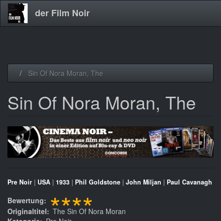
der Film Noir
Direkt
Sin Of Nora Moran, The
zum
Inhalt
Sin Of Nora Moran, The
Pre Noir
|
USA
|
1933
|
Phil Goldstone
|
John Miljan
|
Paul Cavanagh
****
Bewertung
Originaltitel
The Sin Of Nora Moran