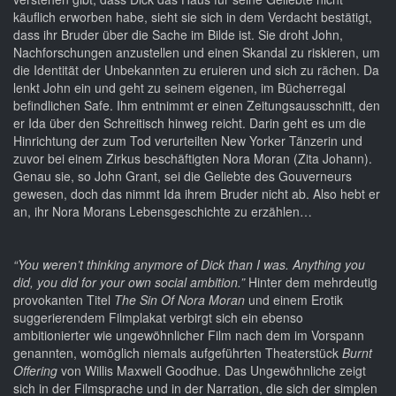
käuflich erworben habe, sieht sie sich in dem Verdacht bestätigt,
dass ihr Bruder über die Sache im Bilde ist. Sie droht John,
Nachforschungen anzustellen und einen Skandal zu riskieren, um
die Identität der Unbekannten zu eruieren und sich zu rächen. Da
lenkt John ein und geht zu seinem eigenen, im Bücherregal
befindlichen Safe. Ihm entnimmt er einen Zeitungsausschnitt, den
er Ida über den Schreitisch hinweg reicht. Darin geht es um die
Hinrichtung der zum Tod verurteilten New Yorker Tänzerin und
zuvor bei einem Zirkus beschäftigten Nora Moran (Zita Johann).
Genau sie, so John Grant, sei die Geliebte des Gouverneurs
gewesen, doch das nimmt Ida ihrem Bruder nicht ab. Also hebt er
an, ihr Nora Morans Lebensgeschichte zu erzählen…
“You weren’t thinking anymore of Dick than I was. Anything you
did, you did for your own social ambition.”
Hinter dem mehrdeutig
provokanten Titel
The Sin Of Nora Moran
und einem Erotik
suggerierendem Filmplakat verbirgt sich ein ebenso
ambitionierter wie ungewöhnlicher Film nach dem im Vorspann
genannten, womöglich niemals aufgeführten Theaterstück
Burnt
Offering
von Willis Maxwell Goodhue. Das Ungewöhnliche zeigt
sich in der Filmsprache und in der Narration, die sich der simplen