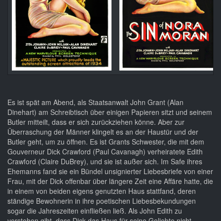
Es ist spät am Abend, als Staatsanwalt John Grant (Alan
Dinehart) am Schreibtisch über einigen Papieren sitzt und seinem
Butler mitteilt, dass er sich zurückziehen könne. Aber zur
Überraschung der Männer klingelt es an der Haustür und der
Butler geht, um zu öffnen. Es ist Grants Schwester, die mit dem
Gouverneur Dick Crawford (Paul Cavanagh) verheiratete Edith
Crawford (Claire DuBrey), und sie ist außer sich. Im Safe ihres
Ehemanns fand sie ein Bündel unsignierter Liebesbriefe von einer
Frau, mit der Dick offenbar über längere Zeit eine Affäre hatte, die
in einem von beiden eigens genutzten Haus stattfand, deren
ständige Bewohnerin in ihre poetischen Liebesbekundungen
sogar die Jahreszeiten einfließen ließ. Als John Edith zu
verstehen gibt, dass Dick das Haus für seine Geliebte nicht