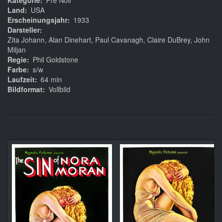
Kategorie
Pre Noir
Land
USA
Erscheinungsjahr
1933
Darsteller
Zita Johann, Alan Dinehart, Paul Cavanagh, Claire DuBrey, John
Miljan
Regie
Phil Goldstone
Farbe
s/w
Laufzeit
64 min
Bildformat
Vollbild