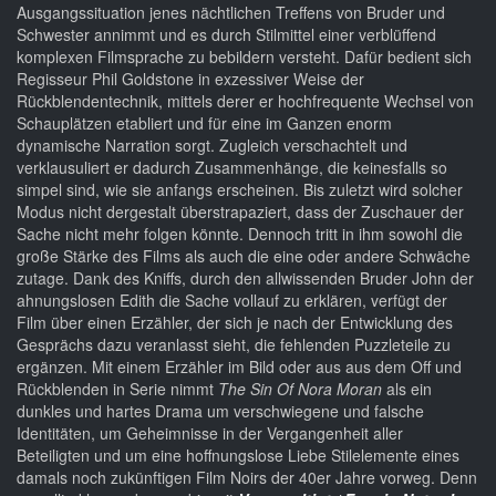
Ausgangssituation jenes nächtlichen Treffens von Bruder und
Schwester annimmt und es durch Stilmittel einer verblüffend
komplexen Filmsprache zu bebildern versteht. Dafür bedient sich
Regisseur Phil Goldstone in exzessiver Weise der
Rückblendentechnik, mittels derer er hochfrequente Wechsel von
Schauplätzen etabliert und für eine im Ganzen enorm
dynamische Narration sorgt. Zugleich verschachtelt und
verklausuliert er dadurch Zusammenhänge, die keinesfalls so
simpel sind, wie sie anfangs erscheinen. Bis zuletzt wird solcher
Modus nicht dergestalt überstrapaziert, dass der Zuschauer der
Sache nicht mehr folgen könnte. Dennoch tritt in ihm sowohl die
große Stärke des Films als auch die eine oder andere Schwäche
zutage. Dank des Kniffs, durch den allwissenden Bruder John der
ahnungslosen Edith die Sache vollauf zu erklären, verfügt der
Film über einen Erzähler, der sich je nach der Entwicklung des
Gesprächs dazu veranlasst sieht, die fehlenden Puzzleteile zu
ergänzen. Mit einem Erzähler im Bild oder aus aus dem Off und
Rückblenden in Serie nimmt
The Sin Of Nora Moran
als ein
dunkles und hartes Drama um verschwiegene und falsche
Identitäten, um Geheimnisse in der Vergangenheit aller
Beteiligten und um eine hoffnungslose Liebe Stilelemente eines
damals noch zukünftigen Film Noirs der 40er Jahre vorweg. Denn