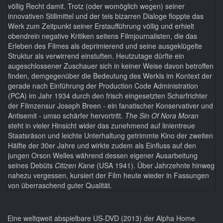
völlig Recht damit. Trotz (oder womöglich wegen) seiner
innovativen Stillmittel und der teis bizarren Dialoge floppte das
Werk zum Zeitpunkt seiner Erstaufführung völlig und erhielt
obendrein negative Kritiken seitens Filmjournalisten, die das
Erleben des Filmes als deprimierend und seine ausgeklügelte
Struktur als verwirrend einstuften. Heutzutage dürfte ein
augeschlossener Zuschauer sich in keiner Weise davon betroffen
finden, demgegenüber die Bedeutung des Werkls im Kontext der
gerade nach Einführung der Production Code Administration
(PCA) im Jahr 1934 durch den frisch eingesetzten Scharfrichter
der Filmzensur Joseph Breen - ein fanatischer Konservativer und
Antisemit - umso schärfer hervortritt.
The Sin Of Nora Moran
steht in vieler Hinsicht wider das zunehmend auf linientreue
Staatsräson und leichte Unterhaltung getrimmte Kino der zweiten
Hälfte der 30er Jahre und wirkte zudem als Einfluss auf den
jungen Orson Welles während dessen eigener Ausarbeitung
seines Debüts
Citizen Kane
(USA 1941). Über Jahrzehnte hinweg
nahezu vergessen, kursiert der Film heute wieder in Fassungen
von überraschend guter Qualität.
Eine weltqweit abspielbare US-DVD (2013) der Alpha Home