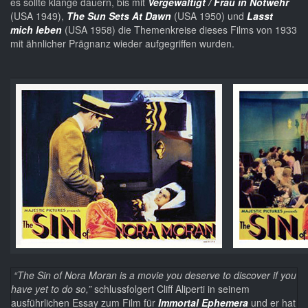
es sollte klange dauern, bis mit
Vergewaltigt / Frau in Notwehr
(USA 1949),
The Sun Sets At Dawn
(USA 1950) und
Lasst
mich leben
(USA 1958) die Themenkreise dieses Films von 1933
mit ähnlicher Prägnanz wieder aufgegriffen wurden.
“The Sin of Nora Moran
is a movie you deserve to discover if you
have yet to do so,”
schlussfolgert Cliff Aliperti in seinem
ausführlichen Essay zum Film für
Immortal Ephemera
und er hat