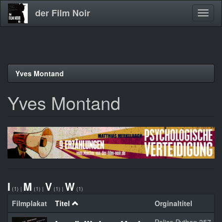
der Film Noir
Navig
aktivi
Direkt
Yves Montand
zum
Inhalt
Yves Montand
I
M
V
W
(1)
|
(1)
|
(1)
|
(1)
Filmplakat
Titel
Orginaltitel