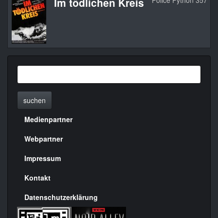
Im tödlichen Kreis
Police Python 357
suchen
Medienpartner
Menülinks
rechte
Webpartner
Seite
Impressum
Kontakt
Datenschutzerklärung