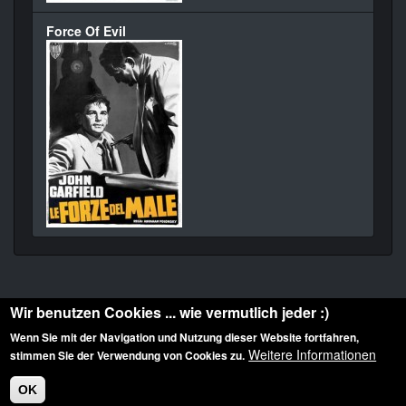
Force Of Evil
Wir benutzen Cookies ... wie vermutlich jeder :)
Wenn Sie mit der Navigation und Nutzung dieser Website fortfahren,
Weitere Informationen
stimmen Sie der Verwendung von Cookies zu.
Diese Website ist urheberrechtlich geschützt: © 2010-2026 der Film Noir de. Alle
Rechte vorbehalten.
OK