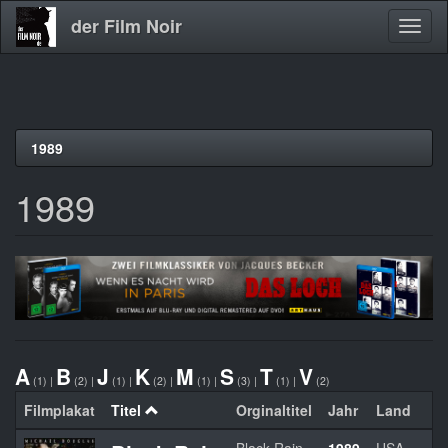
der Film Noir
Navig
aktivi
Direkt
1989
zum
Inhalt
1989
A
B
J
K
M
S
T
V
(1)
|
(2)
|
(1)
|
(2)
|
(1)
|
(3)
|
(1)
|
(2)
Filmplakat
Titel
Orginaltitel
Jahr
Land