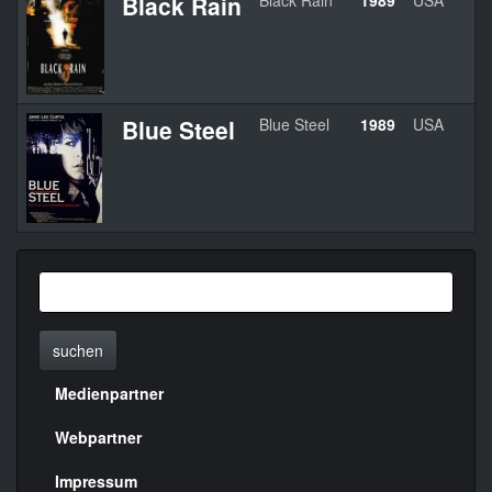
Black Rain
Black Rain
1989
USA
Blue Steel
Blue Steel
1989
USA
suchen
Medienpartner
Menülinks
rechte
Webpartner
Seite
Impressum