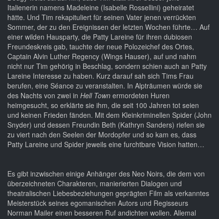
Italienerin namens Madeleine (Isabelle Rossellini) geheiratet
hätte. Und Tim rekapituliert für seinen Vater jenen verrückten
Sommer, der zu den Ereignissen der letzten Wochen führte… Auf
einer wilden Hausparty, die Patty Lareine für ihren dubiosen
Freundeskreis gab, tauchte der neue Polozeichef des Ortes,
Captain Alvin Luther Regency (Wings Hauser), auf und nahm
nicht nur Tim gehörig in Beschlag, sondern schien auch an Patty
Lareine Interesse zu haben. Kurz darauf sah sich Tims Frau
berufen, eine Séance zu veranstalten. In Alpträumen würde sie
des Nachts von zwei in
Hell Town
ermordeten Huren
heimgesucht, so erklärte sie ihm, die seit 100 Jahren tot seien
und keinen Frieden fänden. Mit dem Kleinkriminellen Spider (John
Snyder) und dessen Freundin Beth (Kathryn Sanders) riefen sie
zu viert nach den Seelen der Mordopfer und so kam es, dass
Patty Lareine und Spider jeweils eine furchtbare Vision hatten…
Es gibt inzwischen einige Anhänger des Neo Noirs, die dem von
überzeichneten Charakteren, manierierten Dialogen und
theatralischen Liebesbeziehungen geprägten Film als verkanntes
Meisterstück seines egomanischen Autors und Regisseurs
Norman Mailer einen besseren Ruf andichten wollen. Allemal