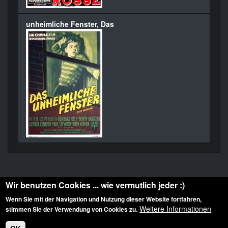
unheimliche Fenster, Das
Wir benutzen Cookies ... wie vermutlich jeder :)
Wenn Sie mit der Navigation und Nutzung dieser Website fortfahren,
Weitere Informationen
stimmen Sie der Verwendung von Cookies zu.
Diese Website ist urheberrechtlich geschützt: © 2010-2026 der Film Noir de. Alle
Rechte vorbehalten.