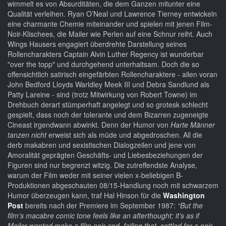
wimmelt es von Absurditäten, die dem Ganzen mitunter eine
Qualität verleihen. Ryan O’Neal und Lawrence Tierney entwickeln
eine charmante Chemie miteinander und spielen mit jenen Film-
Noir-Klischees, die Mailer wie Perlen auf eine Schnur reiht. Auch
Wings Hausers engagiert überdrehte Darstellung seines
Rollencharakters Captain Alvin Luther Regency ist wunderbar
"over the topp" und durchgehend unterhaltsam. Doch die so
offensichtlich satirisch eingefärbten Rollencharaktere - allen voran
John Bedford Lloyds Warldley Meek III und Debra Sandlund als
Patty Lareine - sind (trotz Mitwirkung von Robert Towne) im
Drehbuch derart stümperhaft angelegt und so grotesk schlecht
gespielt, dass noch der tolerante und dem Bizarren zugeneigte
Cineast irgendwann abwinkt. Denn der Humor von
Harte Männer
tanzen nicht
erweist sich als müde und abgedroschen. All die
derb makabren und sexistischen Dialogzeilen und jene von
Amoralität geprägten Geschäfts- und Liebesbeziehungen der
Figuren sind nur begrenzt witzig. Die zutreffendste Analyse,
warum der Film weder mit seiner vielen x-beliebigen B-
Produktionen abgeschauten 08/15-Handlung noch mit schwarzem
Humor überzeugen kann, traf Hal Hinson für die
Washington
Post
bereits nach der Premiere im September 1987:
“But the
film's macabre comic tone feels like an afterthought; it's as if
Mailer wanted make a film noir and, failing that, settled for a noir