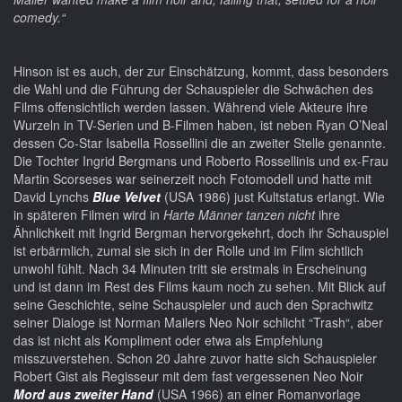
comedy.“
Hinson ist es auch, der zur Einschätzung, kommt, dass besonders
die Wahl und die Führung der Schauspieler die Schwächen des
Films offensichtlich werden lassen. Während viele Akteure ihre
Wurzeln in TV-Serien und B-Filmen haben, ist neben Ryan O’Neal
dessen Co-Star Isabella Rossellini die an zweiter Stelle genannte.
Die Tochter Ingrid Bergmans und Roberto Rossellinis und ex-Frau
Martin Scorseses war seinerzeit noch Fotomodell und hatte mit
David Lynchs
Blue Velvet
(USA 1986) just Kultstatus erlangt. Wie
in späteren Filmen wird in
Harte Männer tanzen nicht
ihre
Ähnlichkeit mit Ingrid Bergman hervorgekehrt, doch ihr Schauspiel
ist erbärmlich, zumal sie sich in der Rolle und im Film sichtlich
unwohl fühlt. Nach 34 Minuten tritt sie erstmals in Erscheinung
und ist dann im Rest des Films kaum noch zu sehen. Mit Blick auf
seine Geschichte, seine Schauspieler und auch den Sprachwitz
seiner Dialoge ist Norman Mailers Neo Noir schlicht “Trash“, aber
das ist nicht als Kompliment oder etwa als Empfehlung
misszuverstehen. Schon 20 Jahre zuvor hatte sich Schauspieler
Robert Gist als Regisseur mit dem fast vergessenen Neo Noir
Mord aus zweiter Hand
(USA 1966) an einer Romanvorlage