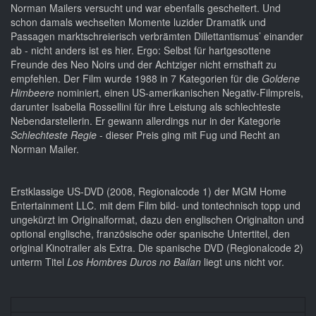
Norman Mailers versucht und war ebenfalls gescheitert. Und
schon damals wechselten Momente luzider Dramatik und
Passagen marktschreierisch verbrämten Dillettantismus’ einander
ab - nicht anders ist es hier. Ergo: Selbst für hartgesottene
Freunde des Neo Noirs und der Achtziger nicht ernsthaft zu
empfehlen. Der Film wurde 1988 in 7 Kategorien für die
Goldene
Himbeere
nominiert, einen US-amerikanischen Negativ-Filmpreis,
darunter Isabella Rossellini für ihre Leistung als schlechteste
Nebendarstellerin. Er gewann allerdings nur in der Kategorie
Schlechteste Regie
- dieser Preis ging mit Fug und Recht an
Norman Mailer.
Erstklassige US-DVD (2008, Regionalcode 1) der MGM Home
Entertainment LLC. mit dem Film bild- und tontechnisch topp und
ungekürzt im Originalformat, dazu den englischen Originalton und
optional englische, französische oder spanische Untertitel, den
original Kinotrailer als Extra. Die spanische DVD (Regionalcode 2)
unterm Titel
Los Hombres Duros no Bailan
liegt uns nicht vor.