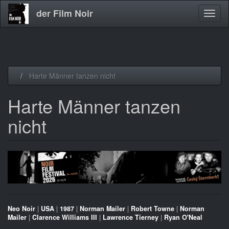
der Film Noir
Navig
aktivi
Direkt
Harte Männer tanzen nicht
zum
Inhalt
Harte Männer tanzen
nicht
Neo Noir
|
USA
|
1987
|
Norman Mailer
|
Robert Towne
|
Norman
Mailer
|
Clarence Williams III
|
Lawrence Tierney
|
Ryan O'Neal