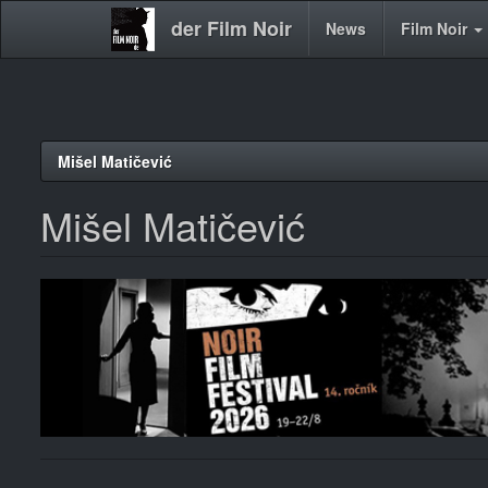
der Film Noir
Main
News
Film Noir
navigation
Direkt
Mišel Matičević
zum
Inhalt
Mišel Matičević