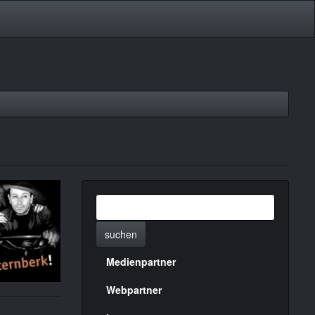
suchen
Medienpartner
Menülinks
rechte
Webpartner