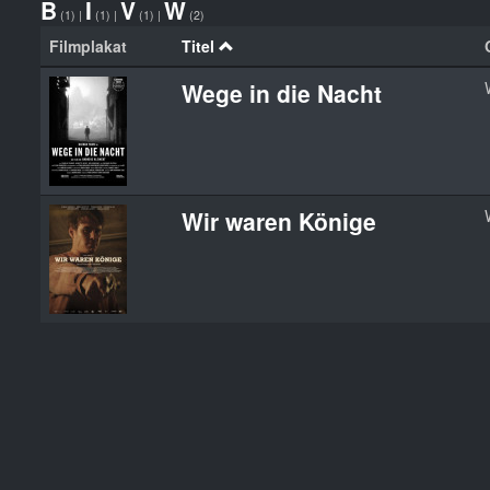
B
I
V
W
(1)
|
(1)
|
(1)
|
(2)
Filmplakat
Titel
Wege in die Nacht
Wir waren Könige