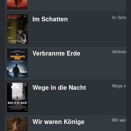
Im Schatten
Im Schatt
Verbrannte Erde
Verbrannt
Wege in die Nacht
Wege in d
Wir waren Könige
Wir waren