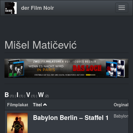
der Film Noir
Navig
aktivi
Mišel Matičević
Direkt
zum
Inhalt
B
I
V
W
(1)
|
(1)
|
(1)
|
(2)
Filmplakat
Titel
Orginaltit
Babylon Berlin – Staffel 1
Babylon Be