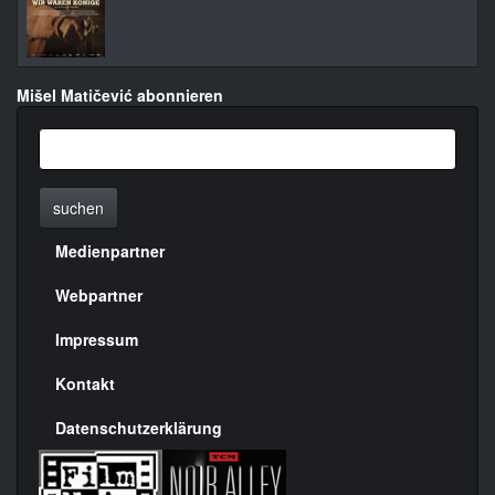
Mišel Matičević abonnieren
suchen
Medienpartner
Menülinks
rechte
Webpartner
Seite
Impressum
Kontakt
Datenschutzerklärung