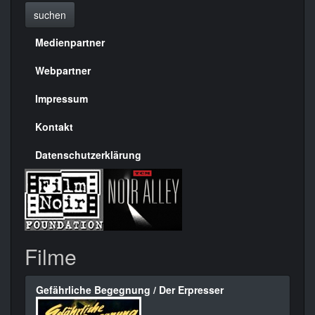
suchen
Medienpartner
Menülinks
rechte
Webpartner
Seite
Impressum
Kontakt
Datenschutzerklärung
Filme
Gefährliche Begegnung / Der Erpresser