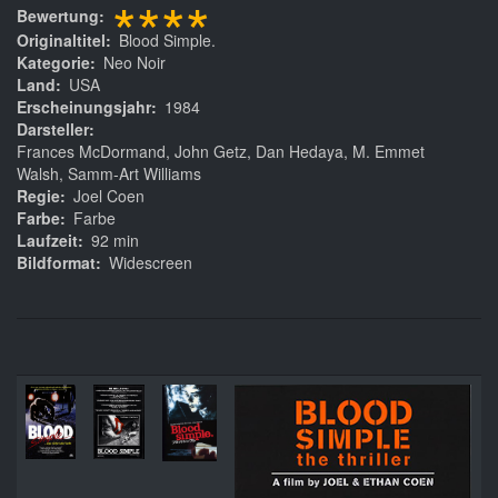
****
Bewertung
Originaltitel
Blood Simple.
Kategorie
Neo Noir
Land
USA
Erscheinungsjahr
1984
Darsteller
Frances McDormand, John Getz, Dan Hedaya, M. Emmet
Walsh, Samm-Art Williams
Regie
Joel Coen
Farbe
Farbe
Laufzeit
92 min
Bildformat
Widescreen