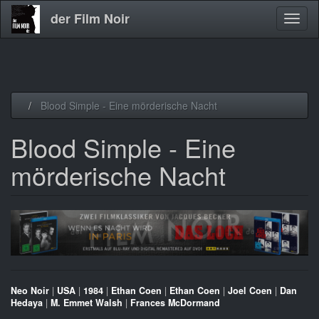
der Film Noir
Navig
aktivi
Direkt
Blood Simple - Eine mörderische Nacht
zum
Inhalt
Blood Simple - Eine
mörderische Nacht
Neo Noir
|
USA
|
1984
|
Ethan Coen
|
Ethan Coen
|
Joel Coen
|
Dan
Hedaya
|
M. Emmet Walsh
|
Frances McDormand