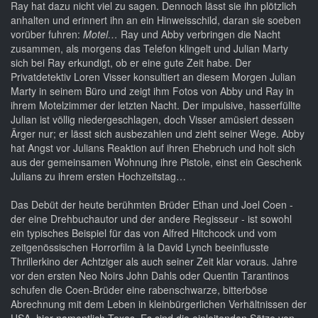
Ray hat dazu nicht viel zu sagen. Dennoch lässt sie ihn plötzlich
anhalten und erinnert ihn an ein Hinweisschild, daran sie soeben
vorüber fuhren:
Motel…
Ray und Abby verbringen die Nacht
zusammen, als morgens das Telefon klingelt und Julian Marty
sich bei Ray erkundigt, ob er eine gute Zeit habe. Der
Privatdetektiv Loren Visser konsultiert an diesem Morgen Julian
Marty in seinem Büro und zeigt ihm Fotos von Abby und Ray in
ihrem Motelzimmer der letzten Nacht. Der impulsive, hasserfüllte
Julian ist völlig niedergeschlagen, doch Visser amüsiert dessen
Ärger nur; er lässt sich ausbezahlen und zieht seiner Wege. Abby
hat Angst vor Julians Reaktion auf ihren Ehebruch und holt sich
aus der gemeinsamen Wohnung ihre Pistole, einst ein Geschenk
Julians zu ihrem ersten Hochzeitstag…
Das Debüt der heute berühmten Brüder Ethan und Joel Coen -
der eine Drehbuchautor und der andere Regisseur - ist sowohl
ein typisches Beispiel für das von Alfred Hitchcock und vom
zeitgenössischen Horrorfilm à la David Lynch beeinflusste
Thrillerkino der Achtziger als auch seiner Zeit klar voraus. Jahre
vor den ersten Neo Noirs John Dahls oder Quentin Tarantinos
schufen die Coen-Brüder eine rabenschwarze, bitterböse
Abrechnung mit dem Leben in kleinbürgerlichen Verhältnissen der