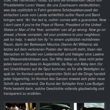
USA, hier namentlich Texas. Es sind die einleitenden Sätze von
Privatdetektiv Loren Visser, die uns Zuschauern verdeutlichen,
was das urplötzlich in Fahrt geratene Schicksalskarussell der
einfachen Leute vom Lande schließlich außer Rand und Band
bringen wird:
“An' the fact is, nothin' comes with a guarantee. Now
I don't care if you're the Pope of Rome, President of the United
States or Man of the Year; somethin' can all go wrong. Now go on
ahead, y'know, complain, tell your problems to your neighbour,
ask for help, 'n watch him fly.”
In einem urplötzlich rechtsfreien
Raum, darin der Barkeeper Meurice (Samm-Art Williams) als
letzter auf dem verlorenen Posten der Vernunft steht, lösen vier
Menschen im Strudel von Leidenschaft und Habgier eine Lawine
von Missverständnissen aus. Der Witz dabei ist, dass nicht jeder
jeden kennt und dass im Augenblick, da Ray und Abby dem (für
sie) Unsichtbaren auf die Spur kommen, es für alle Beteiligten zu
spät ist. Im Kontext seiner begrenzten Sicht auf die Dinge handelt
jeder folgerichtig. Im Kontext des Ganzen erweist sich jeder neue
Schritt als verheerend. Die Kunst der Schöpfer ihrer Low-Budget-
Perle besteht darin, solche Geschichte vollends glaubwürdig und
transparent zu erzählen.