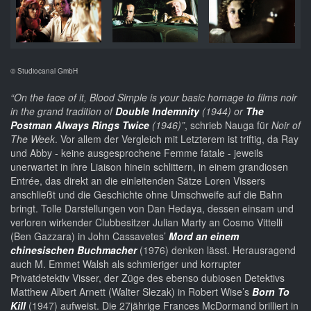
© Studiocanal GmbH
“On the face of it, Blood Simple is your basic homage to films noir
in the grand tradition of
Double Indemnity
(1944) or
The
Postman Always Rings Twice
(1946)”
, schrieb Nauga für
Noir of
The Week
. Vor allem der Vergleich mit Letzterem ist triftig, da Ray
und Abby - keine ausgesprochene Femme fatale - jeweils
unerwartet in ihre Liaison hinein schlittern, in einem grandiosen
Entrée, das direkt an die einleitenden Sätze Loren Vissers
anschließt und die Geschichte ohne Umschweife auf die Bahn
bringt. Tolle Darstellungen von Dan Hedaya, dessen einsam und
verloren wirkender Clubbesitzer Julian Marty an Cosmo Vittelli
(Ben Gazzara) in John Cassavetes’
Mord an einem
chinesischen Buchmacher
(1976) denken lässt. Herausragend
auch M. Emmet Walsh als schmieriger und korrupter
Privatdetektiv Visser, der Züge des ebenso dubiosen Detektivs
Matthew Albert Arnett (Walter Slezak) in Robert Wise’s
Born To
Kill
(1947) aufweist. Die 27jährige Frances McDormand brilliert in