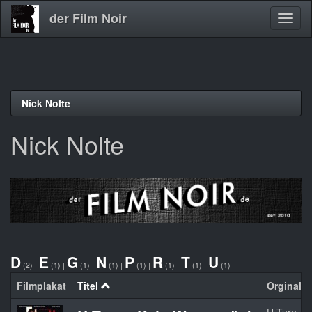
der Film Noir
Navig
aktivi
Direkt
Nick Nolte
zum
Inhalt
Nick Nolte
D
E
G
N
P
R
T
U
(2)
|
(1)
|
(1)
|
(1)
|
(1)
|
(1)
|
(1)
|
(1)
Filmplakat
Titel
Orginaltit