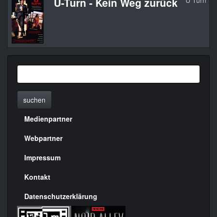
U-Turn - Kein Weg zurück
U Turn
suchen
Medienpartner
Menülinks
rechte
Webpartner
Seite
Impressum
Kontakt
Datenschutzerklärung