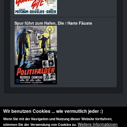
Spur führt zum Hafen, Die / Harte Fäuste
Wir benutzen Cookies ... wie vermutlich jeder :)
Wenn Sie mit der Navigation und Nutzung dieser Website fortfahren,
Weitere Informationen
stimmen Sie der Verwendung von Cookies zu.
Diese Website ist urheberrechtlich geschützt: © 2010-2026 der Film Noir de. Alle