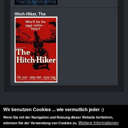
Hitch-Hiker, The
Wir benutzen Cookies ... wie vermutlich jeder :)
Wenn Sie mit der Navigation und Nutzung dieser Website fortfahren,
Weitere Informationen
stimmen Sie der Verwendung von Cookies zu.
Diese Website ist urheberrechtlich geschützt: © 2010-2026 der Film Noir de. Alle