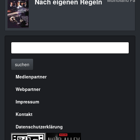
Nach eigenen Regeln
Mulholland Falls
suchen
Medienpartner
Menülinks
rechte
Webpartner
Seite
Impressum
Kontakt
Datenschutzerklärung