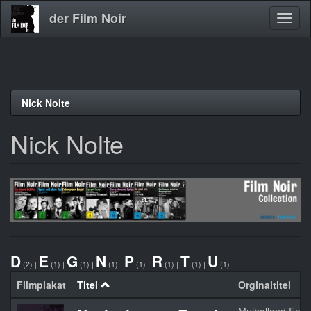
der Film Noir
Navig
aktivi
Direkt
Nick Nolte
zum
Inhalt
Nick Nolte
D
E
G
N
P
R
T
U
(2)
|
(1)
|
(1)
|
(1)
|
(1)
|
(1)
|
(1)
|
(1)
Filmplakat
Titel
Orginaltitel