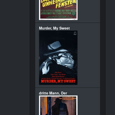
Murder, My Sweet
dritte Mann, Der