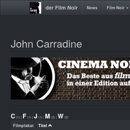
der Film Noir
Main
News
Film Noir
navigation
John Carradine
Direkt
zum
Inhalt
C
F
J
M
W
(1)
|
(1)
|
(1)
|
(2)
|
(2)
Filmplakat
Titel