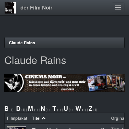
der Film Noir
Navig
aktivi
Direkt
Claude Rains
zum
Inhalt
Claude Rains
B
D
M
N
T
U
W
Z
(1)
|
(1)
|
(1)
|
(1)
|
(1)
|
(1)
|
(1)
|
(1)
Filmplakat
Titel
Orginalti