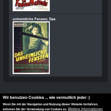
unheimliche Fenster, Das
Wir benutzen Cookies ... wie vermutlich jeder :)
Wenn Sie mit der Navigation und Nutzung dieser Website fortfahren,
Weitere Informationen
stimmen Sie der Verwendung von Cookies zu.
Diese Website ist urheberrechtlich geschützt: © 2010-2026 der Film Noir de. Alle