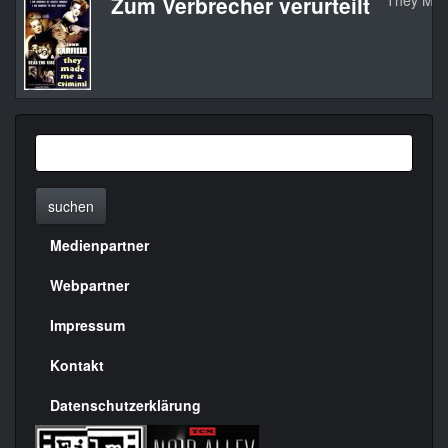
Zum Verbrecher verurteilt
They Mad
suchen
Medienpartner
Menülinks
rechte
Webpartner
Seite
Impressum
Kontakt
Datenschutzerklärung