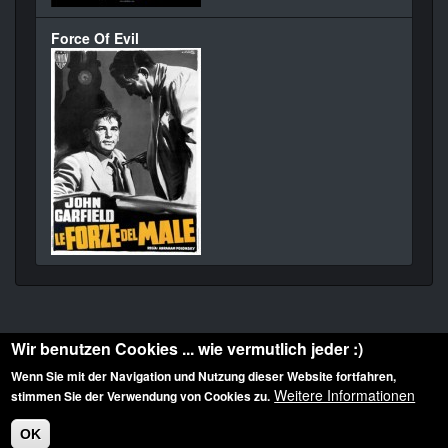
Force Of Evil
Wir benutzen Cookies ... wie vermutlich jeder :)
Wenn Sie mit der Navigation und Nutzung dieser Website fortfahren,
Weitere Informationen
stimmen Sie der Verwendung von Cookies zu.
Diese Website ist urheberrechtlich geschützt: © 2010-2026 der Film Noir de. Alle
Rechte vorbehalten.
OK