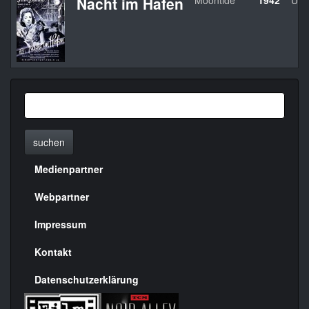
Nacht im Hafen
Moontide
1942
US
suchen
Medienpartner
Menülinks
rechte
Webpartner
Seite
Impressum
Kontakt
Datenschutzerklärung