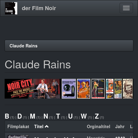
der Film Noir
Navig
aktivi
Direkt
Claude Rains
zum
Inhalt
Claude Rains
B
D
M
N
T
U
W
Z
(1)
|
(1)
|
(1)
|
(1)
|
(1)
|
(1)
|
(1)
|
(1)
Filmplakat
Titel
Orginaltitel
Jahr
La