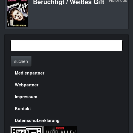
Berüchtigt / Weißes Gift
Notorious
suchen
Medienpartner
Menülinks
rechte
Webpartner
Seite
Impressum
Kontakt
Datenschutzerklärung