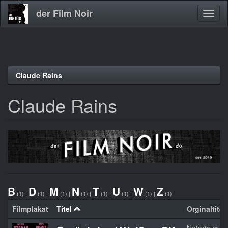
der Film Noir
Navig
aktivi
Direkt
Claude Rains
zum
Inhalt
Claude Rains
B
D
M
N
T
U
W
Z
(1)
|
(1)
|
(1)
|
(1)
|
(1)
|
(1)
|
(1)
|
(1)
Filmplakat
Titel
Orginaltitel