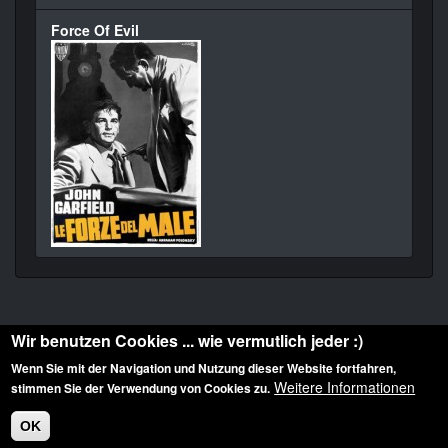
Force Of Evil
Wir benutzen Cookies ... wie vermutlich jeder :)
Wenn Sie mit der Navigation und Nutzung dieser Website fortfahren,
Weitere Informationen
stimmen Sie der Verwendung von Cookies zu.
Diese Website ist urheberrechtlich geschützt: © 2010-2026 der Film Noir de. Alle
Rechte vorbehalten.
OK