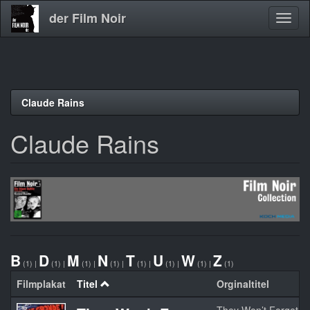
der Film Noir
Navig
aktivi
Direkt
Claude Rains
zum
Inhalt
Claude Rains
B
D
M
N
T
U
W
Z
(1)
|
(1)
|
(1)
|
(1)
|
(1)
|
(1)
|
(1)
|
(1)
Filmplakat
Titel
Orginaltitel