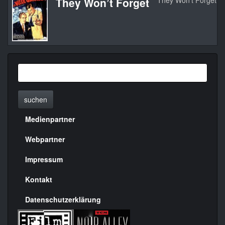
They Won’t Forget
They Won’t Forget
suchen
Medienpartner
Menülinks
rechte
Webpartner
Seite
Impressum
Kontakt
Datenschutzerklärung