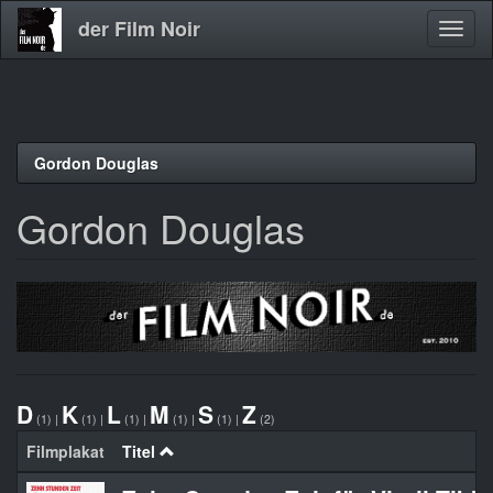
der Film Noir
Navig
aktivi
Direkt
Gordon Douglas
zum
Inhalt
Gordon Douglas
D
K
L
M
S
Z
(1)
|
(1)
|
(1)
|
(1)
|
(1)
|
(2)
Filmplakat
Titel