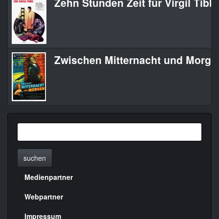
Zehn Stunden Zeit für Virgil Tibb
Zwischen Mitternacht und Morge
suchen
Medienpartner
Menülinks
rechte
Webpartner
Seite
Impressum