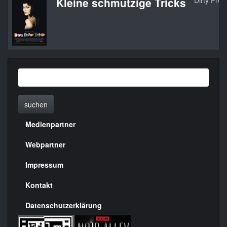
Kleine schmutzige Tricks
Dirty Prett
suchen
Medienpartner
Menülinks
rechte
Webpartner
Seite
Impressum
Kontakt
Datenschutzerklärung