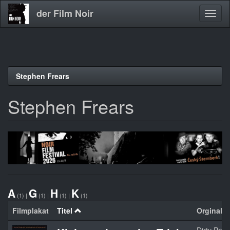
der Film Noir
Navig
aktivi
Direkt
Stephen Frears
zum
Inhalt
Stephen Frears
A
G
H
K
(1)
|
(1)
|
(1)
|
(1)
Filmplakat
Titel
Orginaltit