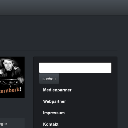
suchen
Medienpartner
Menülinks
rechte
Webpartner
Seite
Impressum
egie
Kontakt