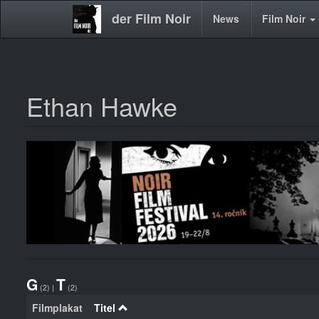
der Film Noir
Main
News
Film Noir
navigation
Ethan Hawke
Direkt
zum
Inhalt
G
T
(2)
|
(2)
Filmplakat
Titel