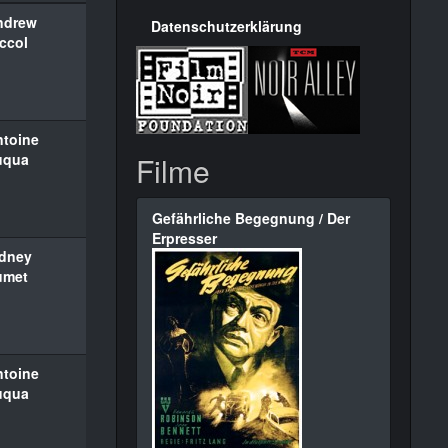
ndrew
Datenschutzerklärung
ccol
ntoine
uqua
Filme
Gefährliche Begegnung / Der
Erpresser
idney
umet
ntoine
uqua