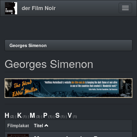
der Film Noir
Navig
aktivi
Direkt
Georges Simenon
zum
Inhalt
Georges Simenon
H
K
M
P
S
V
(2)
|
(1)
|
(3)
|
(1)
|
(1)
|
(1)
Filmplakat
Titel