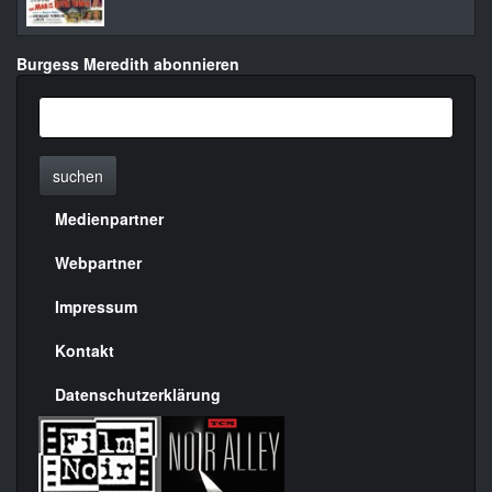
Burgess Meredith abonnieren
suchen
Medienpartner
Menülinks
rechte
Webpartner
Seite
Impressum
Kontakt
Datenschutzerklärung