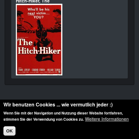
Hitch-Hiker, The
Wir benutzen Cookies ... wie vermutlich jeder :)
Wenn Sie mit der Navigation und Nutzung dieser Website fortfahren,
Weitere Informationen
stimmen Sie der Verwendung von Cookies zu.
Diese Website ist urheberrechtlich geschützt: © 2010-2026 der Film Noir de. Alle
Rechte vorbehalten.
OK