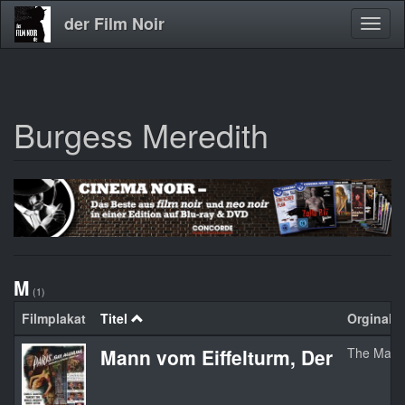
der Film Noir
Navig
aktivi
Burgess Meredith
Direkt
zum
Inhalt
M
(1)
Filmplakat
Titel
Orginaltit
Mann vom Eiffelturm, Der
The Man O