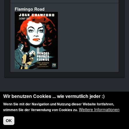
Flamingo Road
Wir benutzen Cookies ... wie vermutlich jeder :)
Wenn Sie mit der Navigation und Nutzung dieser Website fortfahren,
Weitere Informationen
stimmen Sie der Verwendung von Cookies zu.
Diese Website ist urheberrechtlich geschützt: © 2010-2026 der Film Noir de. Alle
Rechte vorbehalten.
OK