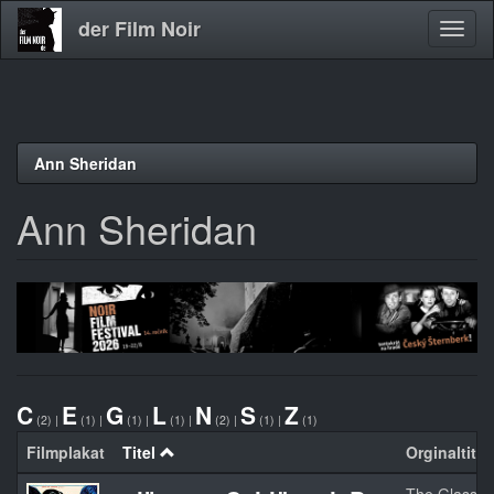
der Film Noir
Navig
aktivi
Direkt
Ann Sheridan
zum
Inhalt
Ann Sheridan
C
E
G
L
N
S
Z
(2)
|
(1)
|
(1)
|
(1)
|
(2)
|
(1)
|
(1)
Filmplakat
Titel
Orginaltitel