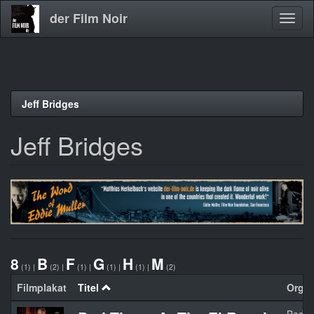
der Film Noir
Navig
aktivi
Direkt
Jeff Bridges
zum
Inhalt
Jeff Bridges
8
B
F
G
H
M
(1)
|
(2)
|
(1)
|
(1)
|
(1)
|
(2)
Filmplakat
Titel
Orgina