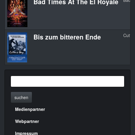
Bad Times At The El Royale
Bad T
Bis zum bitteren Ende
Cutte
suchen
Medienpartner
Menülinks
rechte
Webpartner
Seite
Impressum