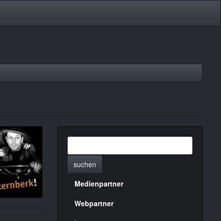
suchen
Medienpartner
Menülinks
rechte
Webpartner