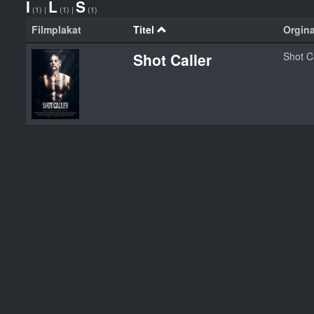
I
L
S
(1)
|
(1)
|
(1)
Filmplakat
Titel
Orgina
Shot Caller
Shot C