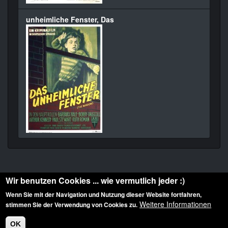
unheimliche Fenster, Das
Wir benutzen Cookies ... wie vermutlich jeder :)
Wenn Sie mit der Navigation und Nutzung dieser Website fortfahren,
Weitere Informationen
stimmen Sie der Verwendung von Cookies zu.
Diese Website ist urheberrechtlich geschützt: © 2010-2026 der Film Noir de. Alle
Rechte vorbehalten.
OK