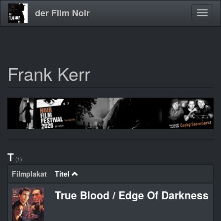
der Film Noir
Navig
aktivi
Frank Kerr
Direkt
zum
Inhalt
T
(1)
Filmplakat
Titel
O
True Blood / Edge Of Darkness
T