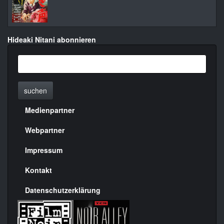
Hideaki Nitani abonnieren
suchen
Medienpartner
Menülinks
rechte
Webpartner
Seite
Impressum
Kontakt
Datenschutzerklärung