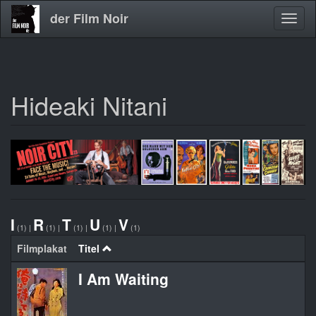
der Film Noir
Navig
aktivi
Hideaki Nitani
Direkt
zum
Inhalt
I
R
T
U
V
(1)
|
(1)
|
(1)
|
(1)
|
(1)
Filmplakat
Titel
I Am Waiting