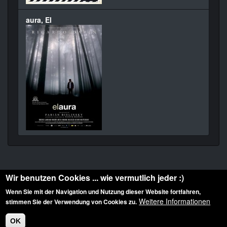
aura, El
Wir benutzen Cookies ... wie vermutlich jeder :)
Wenn Sie mit der Navigation und Nutzung dieser Website fortfahren,
Weitere Informationen
stimmen Sie der Verwendung von Cookies zu.
Diese Website ist urheberrechtlich geschützt: © 2010-2026 der Film Noir de. Alle
Rechte vorbehalten.
OK