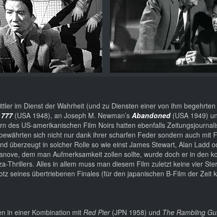
ittler im Dienst der Wahrheit (und zu Diensten einer von ihm begehrten
 777
(USA 1948), an Joseph M. Newman’s
Abandoned
(USA 1949) un
rn des US-amerikanischen Film Noirs hatten ebenfalls Zeitungsjournal
d bewährten sich nicht nur dank ihrer scharfen Feder sondern auch mit
r und überzeugt in solcher Rolle so wie einst James Stewart, Alan Ladd 
s Ganove, dem man Aufmerksamkeit zollen sollte, wurde doch er in den
-Thrillers. Alles in allem muss man diesem Film zuletzt keine vier St
z seines übertriebenen Finales (für den japanischen B-Film der Zeit k
en in einer Kombination mit
Red Pier
(JPN 1958) und
The Rambling Guit