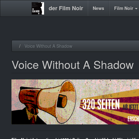
der Film Noir
Main
News
Film Noir
navigation
Direkt
Voice Without A Shadow
zum
Inhalt
Voice Without A Shadow