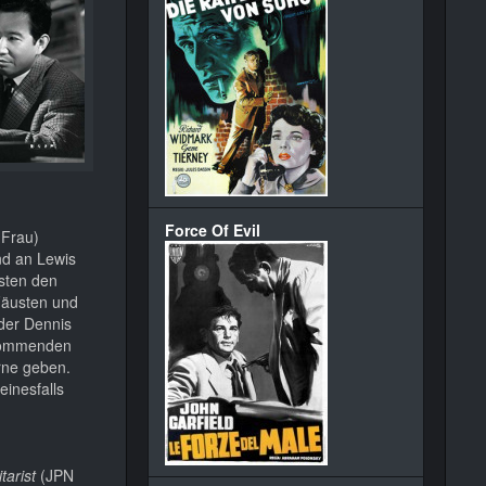
Force Of Evil
 Frau)
d an Lewis
isten den
 Fäusten und
oder Dennis
 kommenden
erne geben.
einesfalls
arist
(JPN