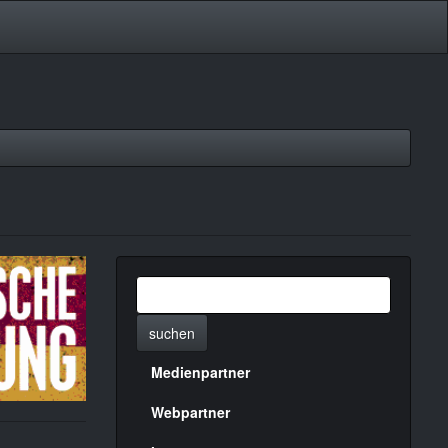
suchen
Medienpartner
Menülinks
rechte
Webpartner