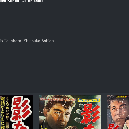
oshi Kondô
|
Jô Shishido
io Takahara, Shinsuke Ashida