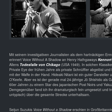
Mit seinem investigativen Journalisten als dem hartnäckigen Erm
erinnert Voice Without A Shadow an Henry Hathgaways
Kennort
Allens
Todesfalle von Chikago
(USA 1949). In solchen Klassike
Private Eye der frühen Jahre als private Schnüffler abgelöst un
mit der Waffe in der Hand. Hideaki Nitani ist ein guter Darstelle
O’Keefe. Aber es ist der gerade mal 24-jährige Jô Shishido al
60er Jahren zu einem Star des japanischen Post Noirs und Yakuza
Demgegenüber fand ich ihn dramaturgisch fein umgesetzt und trot
untypisch) über die gesamte Strecke unterhaltsam.
Seijun Suzukis
Voice Without a Shadow
erschien in Großbritanni