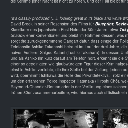
die Stimme jener Nacht ist nicht zu hören, und der Fall bleibt fü
“It’s classily produced (…), looking great in its black and white w
David Brook in seiner Rezension des Films für
Blueprint: Revie
Klassikern des japanischen Post Noirs der 60er Jahre, etwa
Toky
Shadow
eher konventionell und bleibt im Rahmen dessen, was m
sorgt die zurückgenommene Gangart dafür, dass einige der Rol
Telefonstin Ashiko Takahashi heiratet im Lauf der drei Jahre, 
naiven Verlierer Shigeo Katani (Toshio Takahara). In dessen Umf
und als Ashiko ihn kurz darauf am Telefon hört, erkennt sie di
einer so gepeinigten wie glaubwürdigen Figur dieser Kriminalgesc
einst in Ashiko verliebte, die ihre Stelle bei der Zeitung jedoch
wird, übernimmt Ishikawa die Rolle des Privatdetektivs. Trotz e
um den erfahrenen Police Inspector Hatanaka (Hiroshi Chô), welc
Raymond-Chandler-Roman oder in der Verfilmung eines solchen,
frühen 80er zusammenarbeitete, wird hieraus auch stilistisch ein