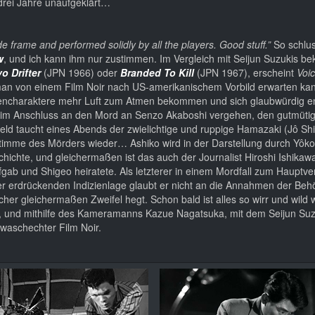
r drei Jahre unaufgeklärt…
ide frame and performed solidly by all the players. Good stuff.”
So schlus
w
, und ich kann ihm nur zustimmen. Im Vergleich mit Seijun Suzukis b
o Drifter
(JPN 1966) oder
Branded To Kill
(JPN 1967), erscheint
Voi
an von einem Film Noir nach US-amerikanischem Vorbild erwarten kann
lencharaktere mehr Luft zum Atmen bekommen und sich glaubwürdig en
die im Anschluss an den Mord an Senzo Akaboshi vergehen, den gutmüti
eld taucht eines Abends der zwielichtige und ruppige Hamazaki (Jô Shi
e Stimme des Mörders wieder… Ashiko wird in der Darstellung durch Yôk
hichte, und gleichermaßen ist das auch der Journalist Hiroshi Ishikawa
 aufgab und Shigeo heiratete. Als letzterer in einem Mordfall zum Hauptv
iner erdrückenden Indizienlage glaubt er nicht an die Annahmen der Be
her gleichermaßen Zweifel hegt. Schon bald ist alles so wirr und wild 
 und mithilfe des Kameramanns Kazue Nagatsuka, mit dem Seijun Suzuk
 waschechter Film Noir.