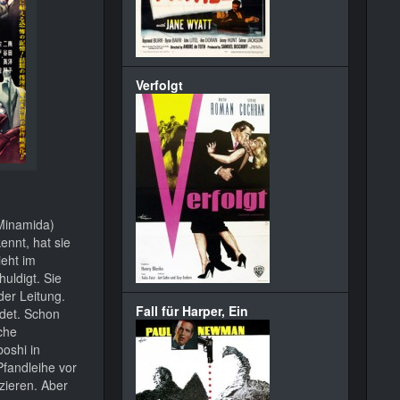
Verfolgt
 Minamida)
ennt, hat sie
ieht im
uldigt. Sie
der Leitung.
Fall für Harper, Ein
ndet. Schon
che
oshi in
Pfandleihe vor
zieren. Aber