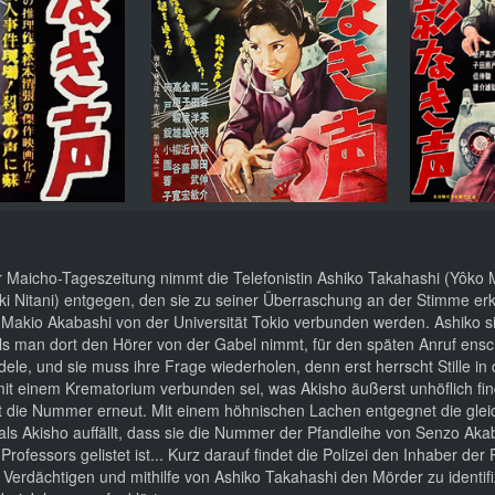
er Maicho-Tageszeitung nimmt die Telefonistin Ashiko Takahashi (Yôko
ki Nitani) entgegen, den sie zu seiner Überraschung an der Stimme erk
 Makio Akabashi von der Universität Tokio verbunden werden. Ashiko s
ls man dort den Hörer von der Gabel nimmt, für den späten Anruf ensch
le, und sie muss ihre Frage wiederholen, denn erst herrscht Stille in 
mit einem Krematorium verbunden sei, was Akisho äußerst unhöflich fi
lt die Nummer erneut. Mit einem höhnischen Lachen entgegnet die glei
s Akisho auffällt, dass sie die Nummer der Pfandleihe von Senzo Akab
ofessors gelistet ist... Kurz darauf findet die Polizei den Inhaber der 
 Verdächtigen und mithilfe von Ashiko Takahashi den Mörder zu identifi