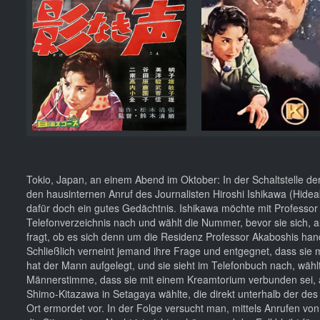
Tokio, Japan, an einem Abend im Oktober: In der Schaltstelle d
den hausinternen Anruf des Journalisten Hiroshi Ishikawa (Hidea
dafür doch ein gutes Gedächtnis. Ishikawa möchte mit Professor
Telefonverzeichnis nach und wählt die Nummer, bevor sie sich, a
fragt, ob es sich denn um die Residenz Professor Akaboshis hande
Schließlich verneint jemand ihre Frage und entgegnet, dass sie 
hat der Mann aufgelegt, und sie sieht im Telefonbuch nach, wäh
Männerstimme, dass sie mit einem Kreamtorium verbunden sei, al
Shimo-Kitazawa in Setagaya wählte, die direkt unterhalb der des Pr
Ort ermordet vor. In der Folge versucht man, mittels Anrufen von