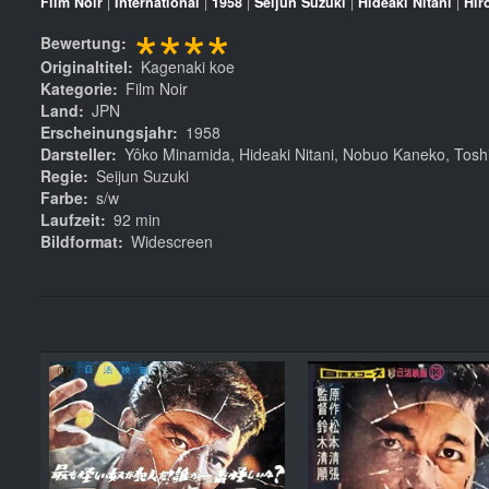
Film Noir
|
International
|
1958
|
Seijun Suzuki
|
Hideaki Nitani
|
Hir
****
Bewertung
Originaltitel
Kagenaki koe
Kategorie
Film Noir
Land
JPN
Erscheinungsjahr
1958
Darsteller
Yôko Minamida, Hideaki Nitani, Nobuo Kaneko, Tosh
Regie
Seijun Suzuki
Farbe
s/w
Laufzeit
92 min
Bildformat
Widescreen