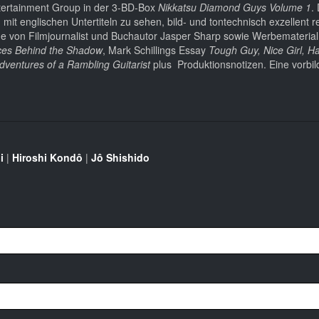
ntertainment Group in der 3-BD-Box
Nikkatsu Diamond Guys Volume 1
.
it englischen Untertiteln zu sehen, bild- und tontechnisch exzellent re
Filme von Filmjournalist und Buchautor Jasper Sharp sowie Werbematerial
ces Behind the Shadow
, Mark Schillings Essay
Tough Guy, Nice Girl, H
dventures of a Rambling Guitarist
plus Produktionsnotizen. Eine vorbild
i
|
Hiroshi Kondô
|
Jô Shishido