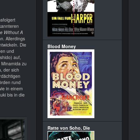
sfolgert
ekannteren
ce Without A
. Allerdings
twickeln. Die
Blood Money
gen und
shido) auf,
o Minamida zu
, der sich
erdächtigen
hörden rund
wie in einem
i bis in die
Ratte von Soho, Die