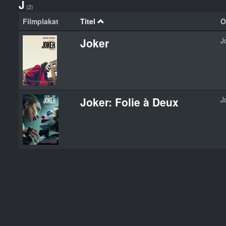
J
(2)
Filmplakat
Titel
O
Joker
J
Joker: Folie à Deux
J