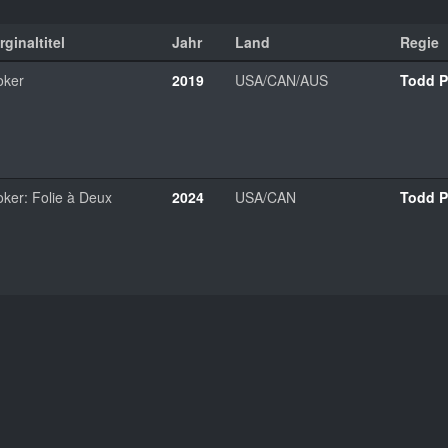
rginaltitel
Jahr
Land
Regie
oker
2019
USA/CAN/AUS
Todd P
oker: Folie à Deux
2024
USA/CAN
Todd P