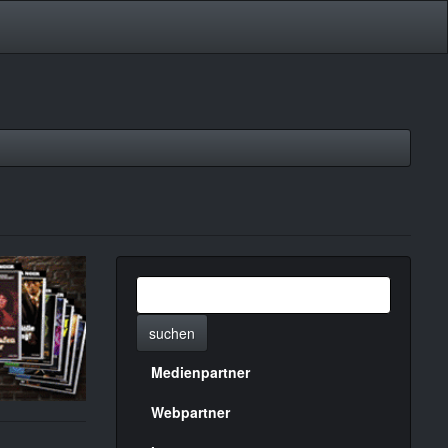
suchen
Medienpartner
Menülinks
rechte
Webpartner