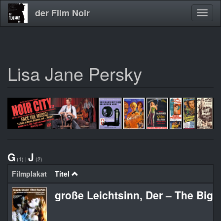
der Film Noir
Navig
aktivi
Lisa Jane Persky
Direkt
zum
Inhalt
G
J
(1)
|
(2)
Filmplakat
Titel
große Leichtsinn, Der – The Big 