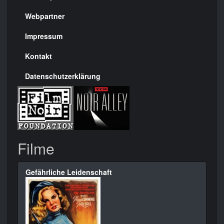
Menülinks
rechte
Webpartner
Seite
Impressum
Kontakt
Datenschutzerklärung
Filme
Gefährliche Leidenschaft