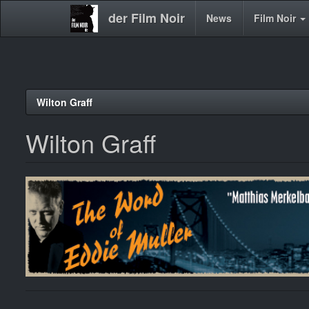
der Film Noir
Main
News
Film Noir
navigation
Direkt
Wilton Graff
zum
Inhalt
Wilton Graff