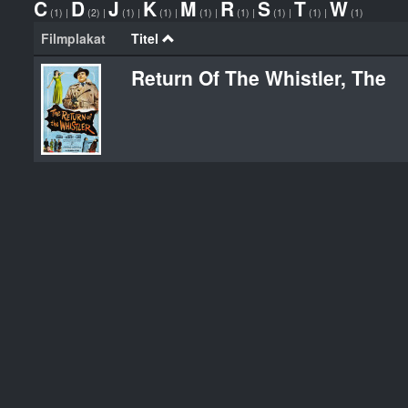
C
D
J
K
M
R
S
T
W
(1)
|
(2)
|
(1)
|
(1)
|
(1)
|
(1)
|
(1)
|
(1)
|
(1)
Filmplakat
Titel
Return Of The Whistler, The