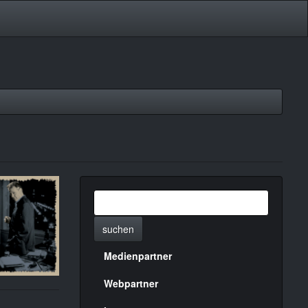
suchen
Medienpartner
Menülinks
rechte
Webpartner