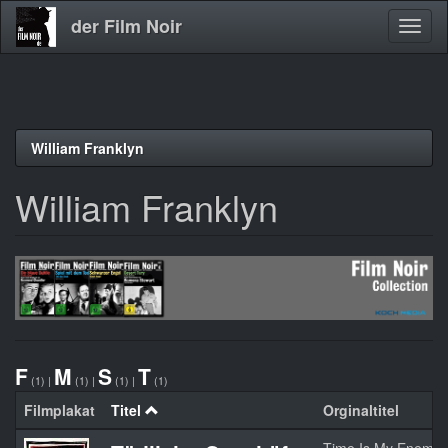
der Film Noir
Navig
aktivi
Direkt
William Franklyn
zum
Inhalt
William Franklyn
F
M
S
T
(1)
|
(1)
|
(1)
|
(1)
Filmplakat
Titel
Orginaltitel