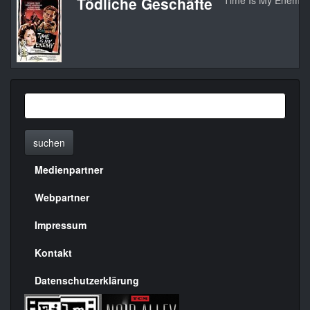
Tödliche Geschäfte
Time Is My Enemy
suchen
Medienpartner
Menülinks
rechte
Webpartner
Seite
Impressum
Kontakt
Datenschutzerklärung