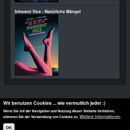
Inherent Vice - Natürliche Mängel
Wir benutzen Cookies ... wie vermutlich jeder :)
Wenn Sie mit der Navigation und Nutzung dieser Website fortfahren,
Weitere Informationen
stimmen Sie der Verwendung von Cookies zu.
Diese Website ist urheberrechtlich geschützt: © 2010-2026 der Film Noir de. Alle
Rechte vorbehalten.
OK