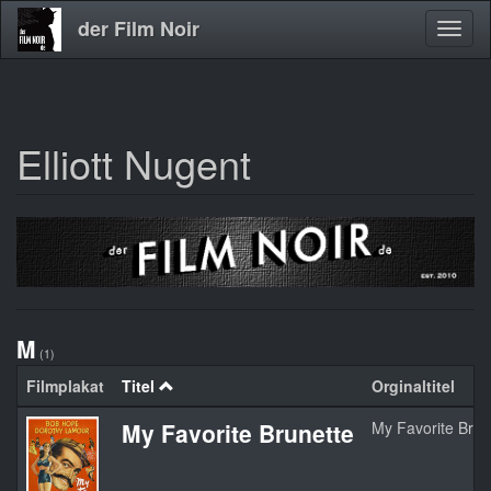
der Film Noir
Navig
aktivi
Elliott Nugent
Direkt
zum
Inhalt
M
(1)
Filmplakat
Titel
Orginaltitel
My Favorite Brunette
My Favorite Brun