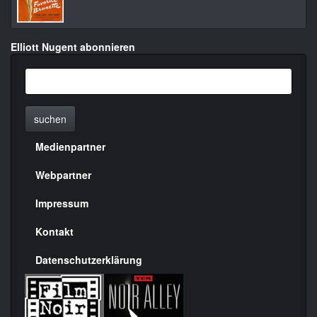
Elliott Nugent abonnieren
suchen
Medienpartner
Menülinks
rechte
Webpartner
Seite
Impressum
Kontakt
Datenschutzerklärung