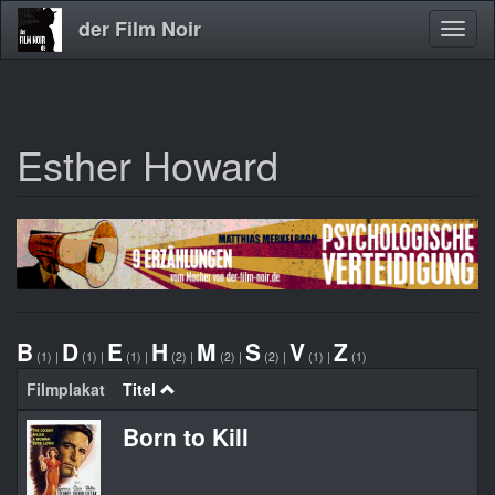
der Film Noir
Navig
aktivi
Esther Howard
Direkt
zum
Inhalt
B
D
E
H
M
S
V
Z
(1)
|
(1)
|
(1)
|
(2)
|
(2)
|
(2)
|
(1)
|
(1)
Filmplakat
Titel
Born to Kill