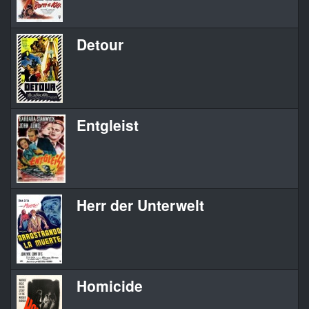
Detour
Entgleist
Herr der Unterwelt
Homicide