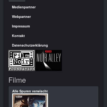
Medienpartner
Menülinks
rechte
Webpartner
Seite
Impressum
Kontakt
Datenschutzerklärung
Filme
Alle Spuren verwischt