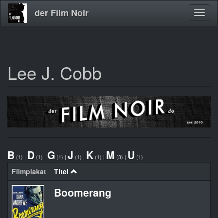
der Film Noir
Navig
aktivi
Lee J. Cobb
Direkt
zum
Inhalt
B
D
G
J
K
M
U
(1)
|
(1)
|
(1)
|
(1)
|
(1)
|
(3)
|
(1)
Filmplakat
Titel
Boomerang