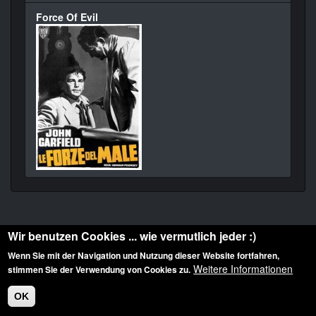
Force Of Evil
Wir benutzen Cookies ... wie vermutlich jeder :)
Wenn Sie mit der Navigation und Nutzung dieser Website fortfahren,
Weitere Informationen
stimmen Sie der Verwendung von Cookies zu.
Diese Website ist urheberrechtlich geschützt: © 2010-2026 der Film Noir de. Alle
Rechte vorbehalten.
OK