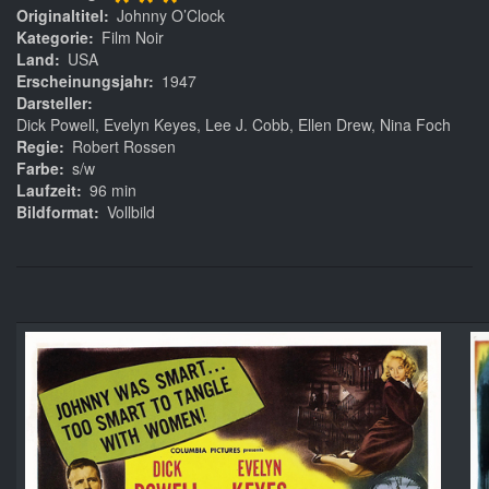
***
Originaltitel
Johnny O’Clock
Kategorie
Film Noir
Land
USA
Erscheinungsjahr
1947
Darsteller
Dick Powell, Evelyn Keyes, Lee J. Cobb, Ellen Drew, Nina Foch
Regie
Robert Rossen
Farbe
s/w
Laufzeit
96 min
Bildformat
Vollbild