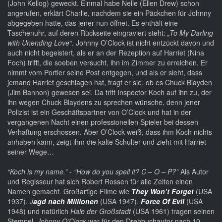
(John Kellog) geweckt. Einmal habe Nelle (Ellen Drew) schon
angerufen, erklärt Charlie, nachdem sie ein Päckchen für Johnny
abgegeben hatte, das jener nun öffnet. Es enthält eine
Taschenuhr, auf deren Rückseite eingraviert steht:
„To My Darling
with Unending Love“
. Johnny O’Clock ist nicht entzückt davon und
auch nicht begeistert, als er an der Rezeption auf Harriet (Nina
Foch) trifft, die soeben versucht, ihn im Zimmer zu erreichen. Er
nimmt vom Portier seine Post entgegen, und als er sieht, dass
jemand Harriet geschlagen hat, fragt er sie, ob es Chuck Blayden
(Jim Bannon) gewesen sei. Da tritt Inspector Koch auf ihn zu, der
ihn wegen Chuck Blaydens zu sprechen wünsche, denn jener
Polizist ist ein Geschäftspartner von O’Clock und hat in der
vergangenen Nacht einen professionellen Spieler bei dessen
Verhaftung erschossen. Aber O’Clock weiß, dass ihm Koch nichts
anhaben kann, zeigt ihm die kalte Schulter und zieht mit Harriet
seiner Wege…
“Koch is my name.” - “How do you spell it?
C – O – P?”
Als Autor
und Regisseur hat sich Robert Rossen für alle Zeiten einen
Namen gemacht. Großartige Filme wie
They Won’t Forget
(USA
1937),
J
agd nach Millionen
(USA 1947),
Force Of Evil
(USA
1948) und natürlich
Haie der Großstadt
(USA 1961) tragen seinen
Stempel.
Johnny O’Clock
war für den Drehbuchautor nach 10