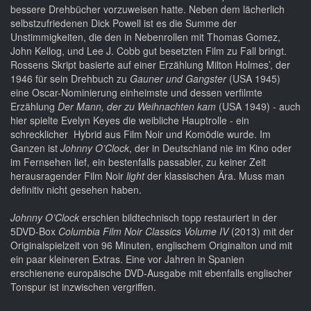
bessere Drehbücher vorzuweisen hatte. Neben dem lächerlich
selbstzufriedenen Dick Powell ist es die Summe der
Unstimmigkeiten, die den in Nebenrollen mit Thomas Gomez,
John Kellog, und Lee J. Cobb gut besetzten Film zu Fall bringt.
Rossens Skript basierte auf einer Erzählung Milton Holmes’, der
1946 für sein Drehbuch zu
Gauner und Gangster
(USA 1945)
eine Oscar-Nominierung einheimste und dessen verfilmte
Erzählung
Der Mann, der zu Weihnachten kam
(USA 1949) - auch
hier spielte Evelyn Keyes die weibliche Hauptrolle - ein
schrecklicher Hybrid aus Film Noir und Komödie wurde. Im
Ganzen ist
Johnny O’Clock
, der in Deutschland nie im Kino oder
im Fernsehen lief, ein bestenfalls passabler, zu keiner Zeit
herausragender Film Noir
light
der klassischen Ära. Muss man
definitiv nicht gesehen haben.
Johnny O’Clock
erschien bildtechnisch topp restauriert in der
5DVD-Box
Columbia Film Noir Classics Volume IV
(2013) mit der
Originalspielzeit von 96 Minuten, englischem Originalton und mit
ein paar kleineren Extras. Eine vor Jahren in Spanien
erschienene europäische DVD-Ausgabe mit ebenfalls englischer
Tonspur ist inzwischen vergriffen.