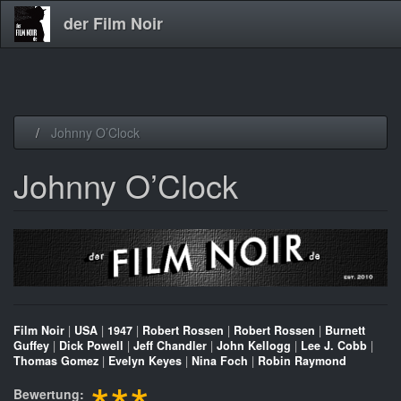
der Film Noir
Direkt
Johnny O’Clock
zum
Inhalt
Johnny O’Clock
Film Noir
|
USA
|
1947
|
Robert Rossen
|
Robert Rossen
|
Burnett
Guffey
|
Dick Powell
|
Jeff Chandler
|
John Kellogg
|
Lee J. Cobb
|
Thomas Gomez
|
Evelyn Keyes
|
Nina Foch
|
Robin Raymond
Bewertung