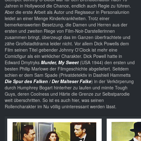
Jahren in Hollywood die Chance, endlich auch Regie zu führen.
Aber die erste Arbeit als Autor und Regisseur in Personalunion
leidet an einer Menge Kinderkrankheiten. Trotz einer
bemerkenswerten Besetzung, die Damen und Herren aus der
ersten und zweiten Riege von Film-Noir-Darstellerinnen
zusammen bringt, überzeugt das im Ganzen überfrachtete und
zähe Großstadtdrama leider nicht. Vor allem Dick Powells dem
Film seinen Titel gebender Johnny O’Clock ist mehr eine
Comicfigur als ein wirklicher Charakter. Dick Powell hatte in
Edward Dmytryks
Murder, My Sweet
(USA 1944) den ersten und
besten Philip Marlowe der Filmgeschichte abgeliefert. Seitdem
schien er dem Sam Spade (Privatdetektiv in Dashiell Hammetts
Die Spur des Falken / Der Malteser Falke
) in der Verkörperung
durch Humphrey Bogart hinterher zu laufen und mimte Tough
Guys, deren Coolness und Härte die Grenze zur Selbstparodie
weit überschritten. So ist es auch hier, was seinen
Rollencharakter im Nu völlig uninteressant werden lässt.