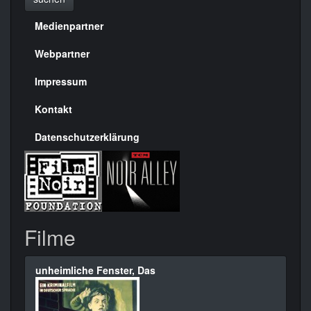
Medienpartner
Menülinks
rechte
Webpartner
Seite
Impressum
Kontakt
Datenschutzerklärung
Filme
unheimliche Fenster, Das