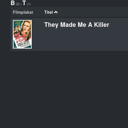
B
T
(2)
|
(1)
Filmplakat
Titel
They Made Me A Killer