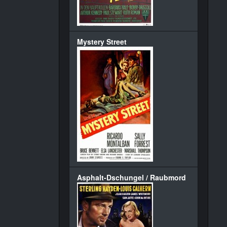
Mystery Street
Asphalt-Dschungel / Raubmord