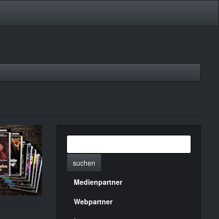
suchen
Medienpartner
Menülinks
rechte
Webpartner