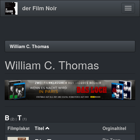
der Film Noir
Navig
aktivi
Direkt
William C. Thomas
zum
Inhalt
William C. Thomas
B
T
(2)
|
(1)
Filmplakat
Titel
Orginaltitel