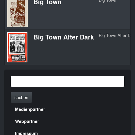
Big Town
Big Town
Big Town After Dark
Big Town After Dar
suchen
Medienpartner
Menülinks
rechte
Webpartner
Seite
Impressum