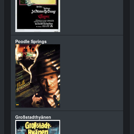
Poodle Springs
Großstadthyänen