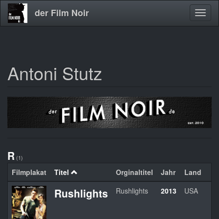
der Film Noir
Navig
aktivi
Antoni Stutz
Direkt
zum
Inhalt
R
(1)
Filmplakat
Titel
Orginaltitel
Jahr
Land
Rushlights
Rushlights
2013
USA