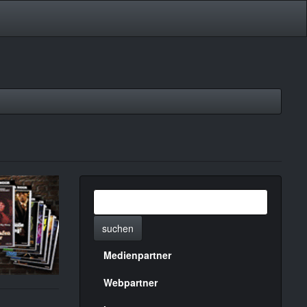
suchen
Medienpartner
Menülinks
rechte
Webpartner