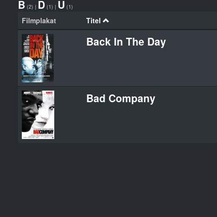
B
D
U
(2)
|
(1)
|
(1)
Filmplakat
Titel
Back In The Day
Bad Company