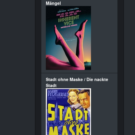
Mängel
Stadt ohne Maske / Die nackte
Stadt