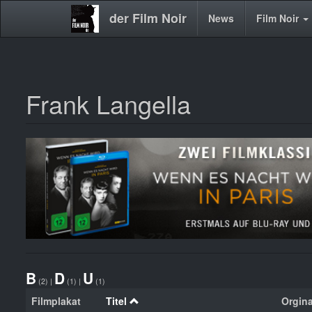
der Film Noir
Main
News
Film Noir
navigation
Frank Langella
Direkt
zum
Inhalt
B
D
U
(2)
|
(1)
|
(1)
Filmplakat
Titel
Orgina