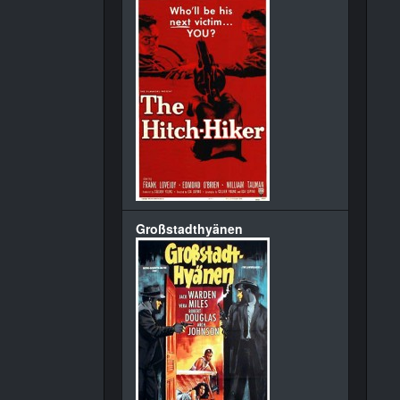
Großstadthyänen