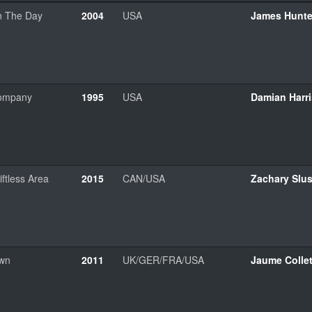
n The Day
2004
USA
James Hunte
ompany
1995
USA
Damian Harri
iftless Area
2015
CAN/USA
Zachary Slus
wn
2011
UK/GER/FRA/USA
Jaume Collet