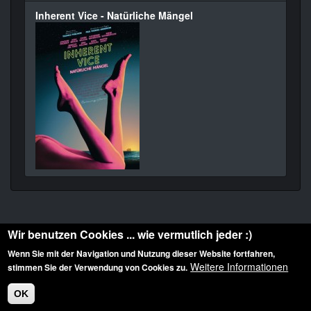
Inherent Vice - Natürliche Mängel
Wir benutzen Cookies ... wie vermutlich jeder :)
Wenn Sie mit der Navigation und Nutzung dieser Website fortfahren,
Weitere Informationen
stimmen Sie der Verwendung von Cookies zu.
Diese Website ist urheberrechtlich geschützt: © 2010-2026 der Film Noir de. Alle
Rechte vorbehalten.
OK