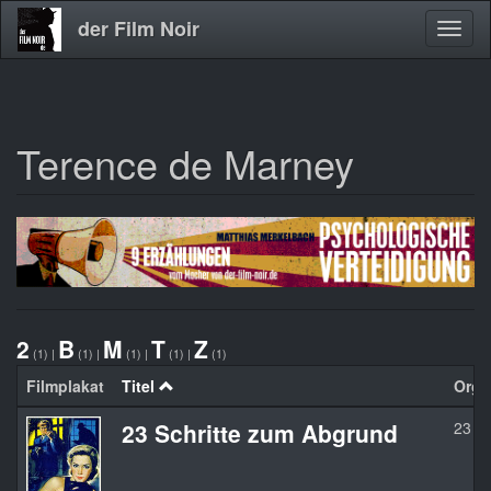
der Film Noir
Navig
aktivi
Terence de Marney
Direkt
zum
Inhalt
2
B
M
T
Z
(1)
|
(1)
|
(1)
|
(1)
|
(1)
Filmplakat
Titel
Orgin
23 Schritte zum Abgrund
23 Pa