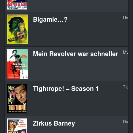
Bigamie…?
Unea
Mein Revolver war schneller
My G
Tightrope! – Season 1
Tight
Zirkus Barney
Dual 