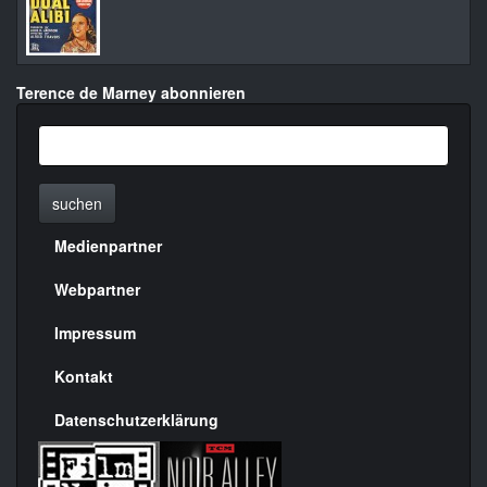
Terence de Marney abonnieren
suchen
Medienpartner
Menülinks
rechte
Webpartner
Seite
Impressum
Kontakt
Datenschutzerklärung