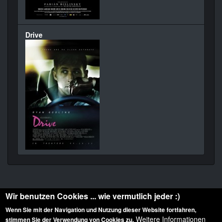
Drive
Wir benutzen Cookies ... wie vermutlich jeder :)
Wenn Sie mit der Navigation und Nutzung dieser Website fortfahren,
Weitere Informationen
stimmen Sie der Verwendung von Cookies zu.
Diese Website ist urheberrechtlich geschützt: © 2010-2026 der Film Noir de. Alle