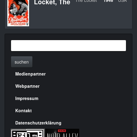
Locket, The
The Locket
1946
USA
suchen
Medienpartner
Menülinks
rechte
Webpartner
Seite
Impressum
Kontakt
Datenschutzerklärung