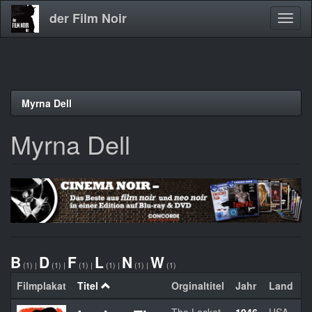
der Film Noir
Navig
aktivi
Direkt
Myrna Dell
zum
Inhalt
Myrna Dell
B
D
F
L
N
W
(1)
|
(1)
|
(1)
|
(1)
|
(1)
|
(1)
Filmplakat
Titel
Orginaltitel
Jahr
Land