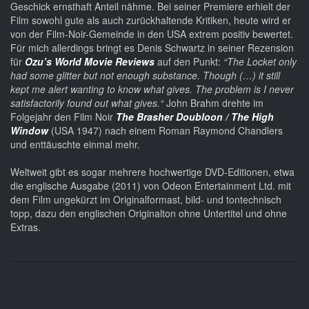
Geschick ernsthaft Anteil nähme. Bei seiner Premiere erhielt der
Film sowohl gute als auch zurückhaltende Kritiken, heute wird er
von der Film-Noir-Gemeinde in den USA extrem positiv bewertet.
Für mich allerdings bringt es Denis Schwartz in seiner Rezension
für
Ozu’s World Movie Reviews
auf den Punkt:
“The Locket
only
had some glitter but not enough substance.
Though (…) it still
kept me alert wanting to know what gives. The problem is I never
satisfactorily found out what gives.“
John Brahm drehte im
Folgejahr den Film Noir
The Brasher Doubloon / The High
Window
(USA 1947) nach einem Roman Raymond Chandlers
und enttäuschte einmal mehr.
Weltweit gibt es sogar mehrere hochwertige DVD-Editionen, etwa
die englische Ausgabe (2011) von Odeon Entertainment Ltd. mit
dem Film ungekürzt im Originalformast, bild- und tontechnisch
topp, dazu den englischen Originalton ohne Untertitel und ohne
Extras.