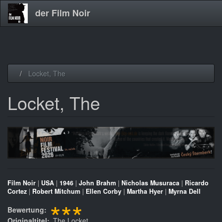
der Film Noir
Direkt
Locket, The
zum
Inhalt
Locket, The
Film Noir
|
USA
|
1946
|
John Brahm
|
Nicholas Musuraca
|
Ricardo
Cortez
|
Robert Mitchum
|
Ellen Corby
|
Martha Hyer
|
Myrna Dell
***
Bewertung
Originaltitel
The Locket