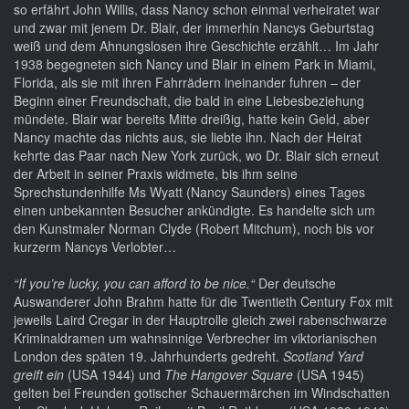
so erfährt John Willis, dass Nancy schon einmal verheiratet war
und zwar mit jenem Dr. Blair, der immerhin Nancys Geburtstag
weiß und dem Ahnungslosen ihre Geschichte erzählt… Im Jahr
1938 begegneten sich Nancy und Blair in einem Park in Miami,
Florida, als sie mit ihren Fahrrädern ineinander fuhren – der
Beginn einer Freundschaft, die bald in eine Liebesbeziehung
mündete. Blair war bereits Mitte dreißig, hatte kein Geld, aber
Nancy machte das nichts aus, sie liebte ihn. Nach der Heirat
kehrte das Paar nach New York zurück, wo Dr. Blair sich erneut
der Arbeit in seiner Praxis widmete, bis ihm seine
Sprechstundenhilfe Ms Wyatt (Nancy Saunders) eines Tages
einen unbekannten Besucher ankündigte. Es handelte sich um
den Kunstmaler Norman Clyde (Robert Mitchum), noch bis vor
kurzerm Nancys Verlobter…
“If you’re lucky, you can afford to be nice.“
Der deutsche
Auswanderer John Brahm hatte für die Twentieth Century Fox mit
jeweils Laird Cregar in der Hauptrolle gleich zwei rabenschwarze
Kriminaldramen um wahnsinnige Verbrecher im viktorianischen
London des späten 19. Jahrhunderts gedreht.
Scotland Yard
greift ein
(USA 1944) und
The Hangover Square
(USA 1945)
gelten bei Freunden gotischer Schauermärchen im Windschatten