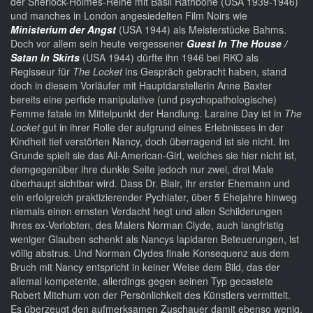
der Sherlock-Holmes-Reihe mit Basil Rathbone (USA 1939-1946)
und manches in London angesiedelten Film Noirs wie
Ministerium der Angst
(USA 1944) als Meisterstücke Bahms.
Doch vor allem sein heute vergessener
Guest In The House /
Satan In Skirts
(USA 1944) dürfte ihn 1946 bei RKO als
Regisseur für
The Locket
ins Gespräch gebracht haben, stand
doch in diesem Vorläufer mit Hauptdarstellerin Anne Baxter
bereits eine perfide manipulative (und psychopathologische)
Femme fatale im Mittelpunkt der Handlung. Laraine Day ist in
The
Locket
gut in ihrer Rolle der aufgrund eines Erlebnisses in der
Kindheit tief verstörten Nancy, doch überragend ist sie nicht. Im
Grunde spielt sie das All-American-Girl, welches sie hier nicht ist,
demgegenüber ihre dunkle Seite jedoch nur zwei, drei Male
überhaupt sichtbar wird. Dass Dr. Blair, ihr erster Ehemann und
ein erfolgreich praktizierender Pychiater, über 5 Ehejahre hinweg
niemals einen ernsten Verdacht hegt und allen Schilderungen
ihres ex-Verlobten, des Malers Norman Clyde, auch langfristig
weniger Glauben schenkt als Nancys lapidaren Beteuerungen, ist
völlig abstrus. Und Norman Clydes finale Konsequenz aus dem
Bruch mit Nancy entspricht in keiner Weise dem Bild, das der
allemal kompetente, allerdings gegen seinen Typ gecastete
Robert Mitchum von der Persönlichkeit des Künstlers vermittelt.
Es überzeugt den aufmerksamen Zuschauer damit ebenso wenig.